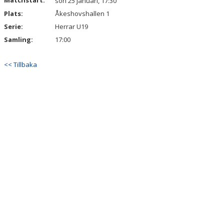
Matchstart:
sön 25 januari, 17:30
Plats:
Åkeshovshallen 1
Serie:
Herrar U19
Samling:
17:00
<< Tillbaka