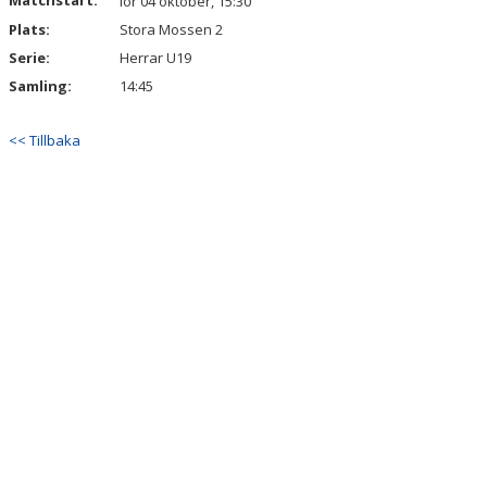
Matchstart:
lör 04 oktober, 15:30
Plats:
Stora Mossen 2
Serie:
Herrar U19
Samling:
14:45
<< Tillbaka