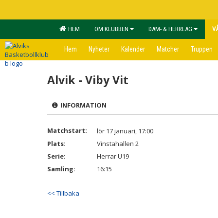
HEM
OM KLUBBEN
DAM- & HERRLAG
V
Hem
Nyheter
Kalender
Matcher
Truppen
Alvik - Viby Vit
INFORMATION
Matchstart:
lör 17 januari, 17:00
Plats:
Vinstahallen 2
Serie:
Herrar U19
Samling:
16:15
<< Tillbaka