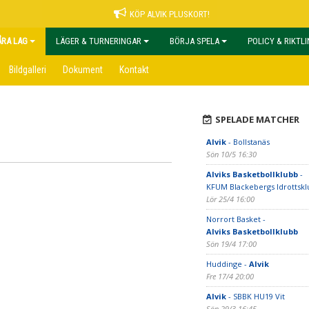
KÖP ALVIK PLUSKORT!
ÅRA LAG
LÄGER & TURNERINGAR
BÖRJA SPELA
POLICY & RIKTL
Bildgalleri
Dokument
Kontakt
SPELADE MATCHER
Alvik
- Bollstanäs
Sön 10/5 16:30
Alviks Basketbollklubb
-
KFUM Blackebergs Idrottsk
Lör 25/4 16:00
Norrort Basket -
Alviks Basketbollklubb
Sön 19/4 17:00
Huddinge -
Alvik
Fre 17/4 20:00
Alvik
- SBBK HU19 Vit
Sön 29/3 16:45