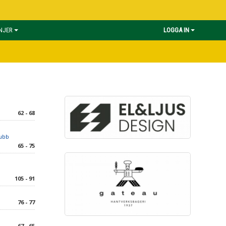
INJER
LOGGA IN
62 - 68
lubb
65 - 75
105 - 91
76 - 77
67 - 65