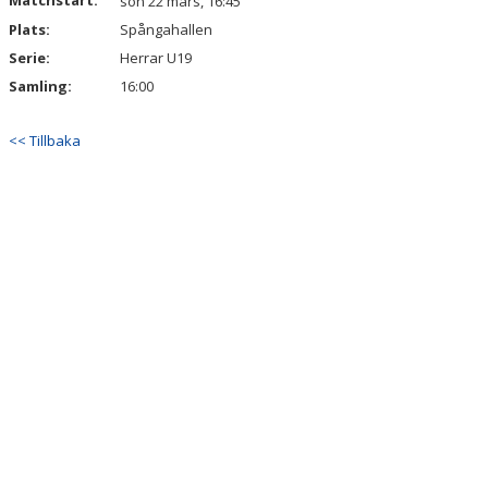
Matchstart:
sön 22 mars, 16:45
Plats:
Spångahallen
Serie:
Herrar U19
Samling:
16:00
<< Tillbaka