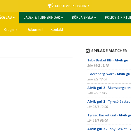
KÖP ALVIK PLUSKORT!
ÅRA LAG
LÄGER & TURNERINGAR
BÖRJA SPELA
POLICY & RIKTL
Bildgalleri
Dokument
Kontakt
SPELADE MATCHER
Täby Basket Blå -
Alvik gul 
Sön 16/2 13:15
Blackeberg Svart -
Alvik gul
Sön 9/2 12:00
Alvik gul 2
- Åkersberga sva
Sön 2/2 13:45
Alvik gul 2
- Tyresö Basket
Lör 25/1 12:00
Tyresö Basket Gul -
Alvik g
Lör 18/1 09:00
Alvik gul 2
- Täby Basket Bl