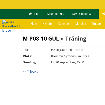
HEM
OM KLUBBEN
DAM- & HERRLAG
V
Hem
Nyheter
Kalender
Matcher
Truppen
M P08-10 GUL
» Träning
Tid:
lör 20 juni, 15:00 - 16:00
Plats:
Bromma Gymnasium Stora
Samling:
lör 20 september, 15:00
<< Tillbaka