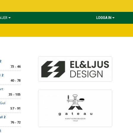
INJER
LOGGA IN
2
73 - 46
 2
40 - 78
rt
35 - 105
 Gul
57 - 91
ul 2
76 - 72
å