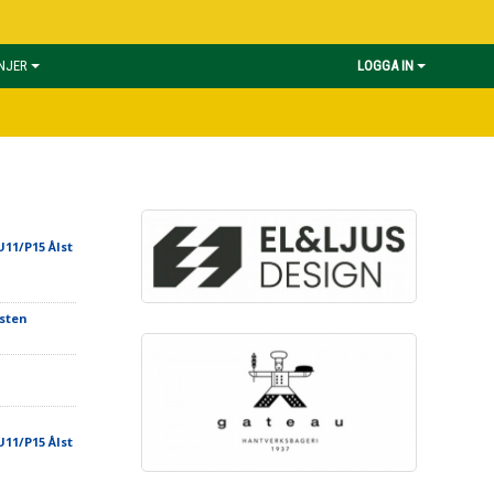
INJER
LOGGA IN
11/P15 Ålst
lsten
11/P15 Ålst