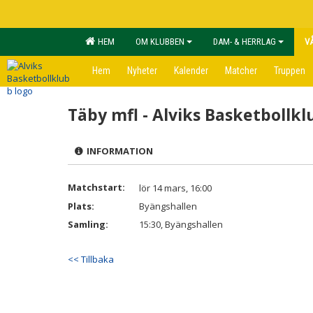
HEM
OM KLUBBEN
DAM- & HERRLAG
V
Hem
Nyheter
Kalender
Matcher
Truppen
Täby mfl - Alviks Basketbollk
INFORMATION
Matchstart:
lör 14 mars, 16:00
Plats:
Byängshallen
Samling:
15:30, Byängshallen
<< Tillbaka