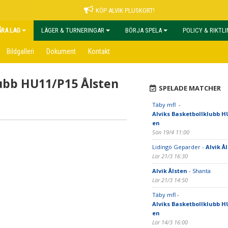
KÖP ALVIK PLUSKORT!
ÅRA LAG
LÄGER & TURNERINGAR
BÖRJA SPELA
POLICY & RIKTL
Bildgalleri
Dokument
Kontakt
lubb HU11/P15 Ålsten
SPELADE MATCHER
Täby mfl -
Alviks Basketbollklubb HU
en
Sön 19/4 11:00
Lidingö Geparder -
Alvik Å
Lör 21/3 16:30
Alvik Ålsten
- Shanta
Lör 21/3 14:50
Täby mfl -
Alviks Basketbollklubb HU
en
Lör 14/3 16:00