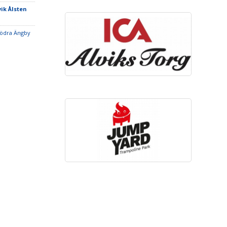
vik Ålsten
Södra Ängby