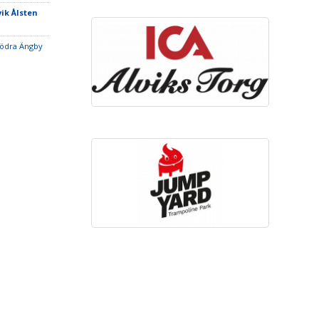
vik Ålsten
Södra Ängby