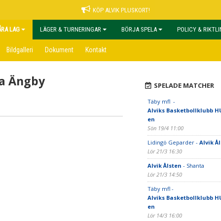
KÖP ALVIK PLUSKORT!
ÅRA LAG
LÄGER & TURNERINGAR
BÖRJA SPELA
POLICY & RIKTL
Bildgalleri
Dokument
Kontakt
ra Ängby
SPELADE MATCHER
Täby mfl -
Alviks Basketbollklubb HU
en
Sön 19/4 11:00
Lidingö Geparder -
Alvik Å
Lör 21/3 16:30
Alvik Ålsten
- Shanta
Lör 21/3 14:50
Täby mfl -
Alviks Basketbollklubb HU
en
Lör 14/3 16:00