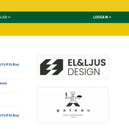
INJER
LOGGA IN
11/P15 Ålst
lsten
11/P15 Ålst