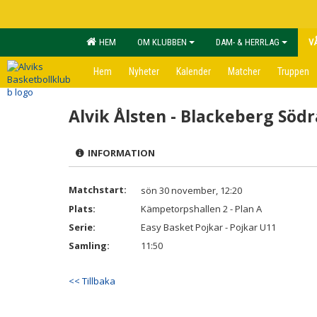
HEM
OM KLUBBEN
DAM- & HERRLAG
V
Hem
Nyheter
Kalender
Matcher
Truppen
Alvik Ålsten - Blackeberg Söd
INFORMATION
Matchstart:
sön 30 november, 12:20
Plats:
Kämpetorpshallen 2 - Plan A
Serie:
Easy Basket Pojkar - Pojkar U11
Samling:
11:50
<< Tillbaka