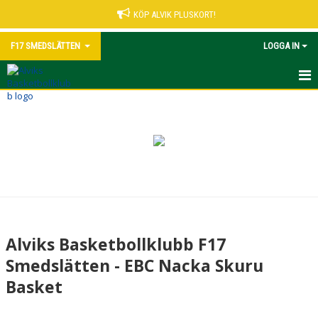
KÖP ALVIK PLUSKORT!
F17 SMEDSLÄTTEN
LOGGA IN
HEM
NYHETER
KALENDER
MATCHER
TRUPPEN
Alviks Basketbollklubb F17
BILDGALLERI
Smedslätten - EBC Nacka Skuru
Basket
DOKUMENT
KONTAKT