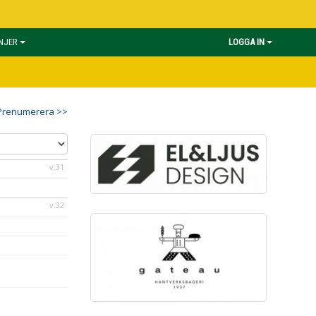
INJER
LOGGA IN
Prenumerera >>
v.31
v.32