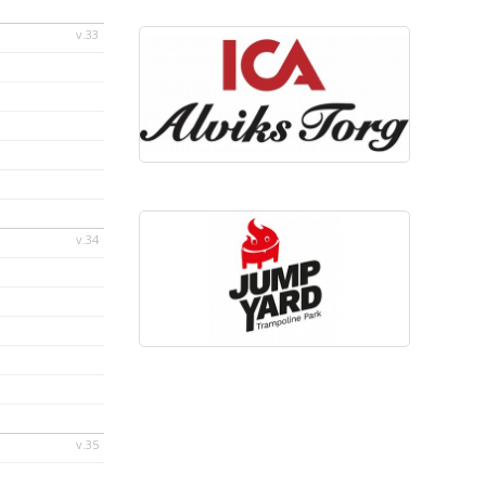
v.33
v.34
v.35