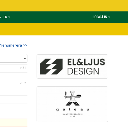
INJER
LOGGA IN
Prenumerera >>
v.31
v.32