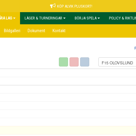
KÖP ALVIK PLUSKORT!
ÅRA LAG
LÄGER & TURNERINGAR
BÖRJA SPELA
POLICY & RIKTL
Bildgalleri
Dokument
Kontakt