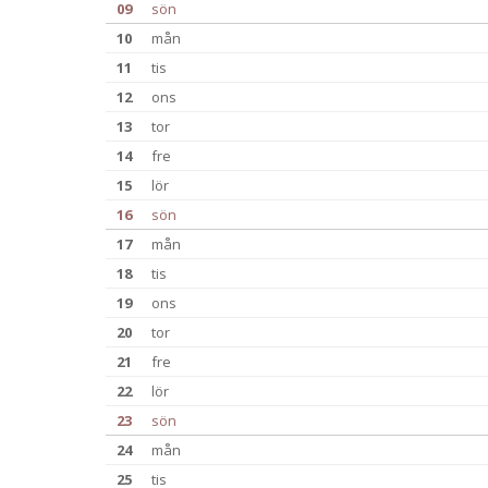
09
sön
10
mån
11
tis
12
ons
13
tor
14
fre
15
lör
16
sön
17
mån
18
tis
19
ons
20
tor
21
fre
22
lör
23
sön
24
mån
25
tis