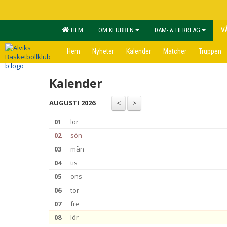
HEM
OM KLUBBEN
DAM- & HERRLAG
V
Hem
Nyheter
Kalender
Matcher
Truppen
Kalender
AUGUSTI 2026
01
lör
02
sön
03
mån
04
tis
05
ons
06
tor
07
fre
08
lör