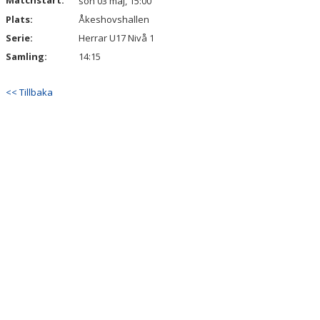
Matchstart:
sön 03 maj, 15:00
Plats:
Åkeshovshallen
Serie:
Herrar U17 Nivå 1
Samling:
14:15
<< Tillbaka