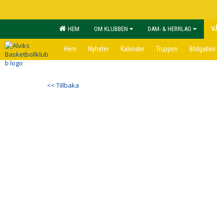
HEM
OM KLUBBEN
DAM- & HERRLAG
V
Hem
Nyheter
Kalender
Truppen
Bildgalleri
<< Tillbaka