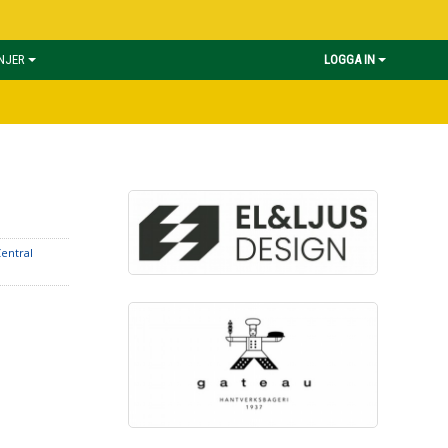
INJER
LOGGA IN
entral