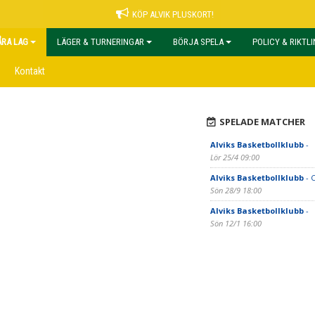
KÖP ALVIK PLUSKORT!
ÅRA LAG
LÄGER & TURNERINGAR
BÖRJA SPELA
POLICY & RIKTL
Kontakt
SPELADE MATCHER
Alviks Basketbollklubb
-
Lör 25/4 09:00
Alviks Basketbollklubb
- C
Sön 28/9 18:00
Alviks Basketbollklubb
-
Sön 12/1 16:00