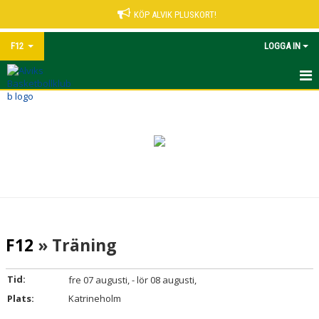
KÖP ALVIK PLUSKORT!
F12
LOGGA IN
HEM
NYHETER
KALENDER
MATCHER
TRUPPEN
F12
» Träning
BILDGALLERI
Tid:
fre 07 augusti, - lör 08 augusti,
DOKUMENT
Plats:
Katrineholm
KONTAKT