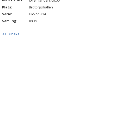
Matchstart:
lör 31 januari, 09:00
Plats:
Brotorpshallen
Serie:
Flickor U14
Samling:
08:15
<< Tillbaka