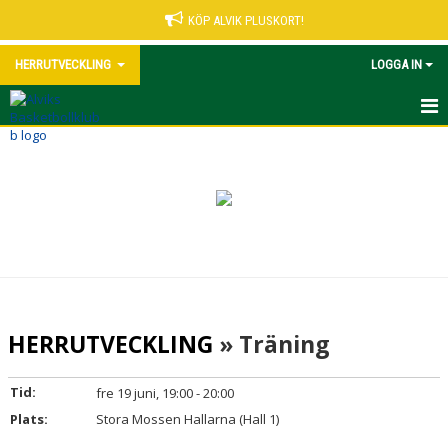
KÖP ALVIK PLUSKORT!
HERRUTVECKLING
LOGGA IN
HEM
NYHETER
KALENDER
MATCHER
TRUPPEN
HERRUTVECKLING
» Träning
BILDGALLERI
Tid:
fre 19 juni, 19:00 - 20:00
DOKUMENT
Plats:
Stora Mossen Hallarna (Hall 1)
KONTAKT