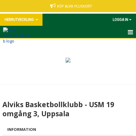
KÖP ALVIK PLUSKORT!
HERRUTVECKLING
LOGGA IN
HEM
NYHETER
KALENDER
MATCHER
TRUPPEN
Alviks Basketbollklubb - USM 19
BILDGALLERI
omgång 3, Uppsala
DOKUMENT
INFORMATION
KONTAKT