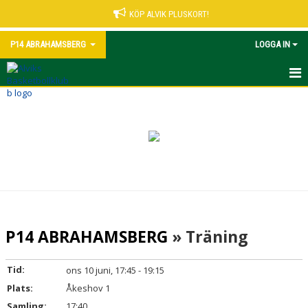
KÖP ALVIK PLUSKORT!
P14 ABRAHAMSBERG
LOGGA IN
HEM
NYHETER
KALENDER
MATCHER
TRUPPEN
P14 ABRAHAMSBERG
» Träning
BILDGALLERI
Tid:
ons 10 juni, 17:45 - 19:15
DOKUMENT
Plats:
Åkeshov 1
Samling:
17:40
KONTAKT