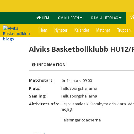
HEM
OM KLUBBEN
DAM- & HERRLAG
V
Hem
Nyheter
Kalender
Matcher
Truppen
Alviks Basketbollklubb HU12
INFORMATION
Matchstart:
lör 14 mars, 09:00
Plats:
Tellusborgshallarna
Samling:
Tellusborgshallarna
Aktivitetsinfo:
Hej, vi samlas kl 9 ombytta och klara. V
möjligt.
Hälsningar coacherna