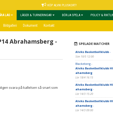
KÖP ALVIK PLUSKORT!
ÅRA LAG
LÄGER & TURNERINGAR
BÖRJA SPELA
POLICY & RIKTL
Bildgalleri
Dokument
Kontakt
/P14 Abrahamsberg -
SPELADE MATCHER
Alviks Basketbollklubb
-
Sön 10/5 12:00
Blackeberg -
Alviks Basketbollklubb H
ahamsberg
Lör 18/4 16:15
Alviks Basketbollklubb H
änligen svara på kallelsen så snart som
ahamsberg
-
Lör 14/3 15:20
Alviks Basketbollklubb H
ahamsberg
-
Lör 14/3 09:00