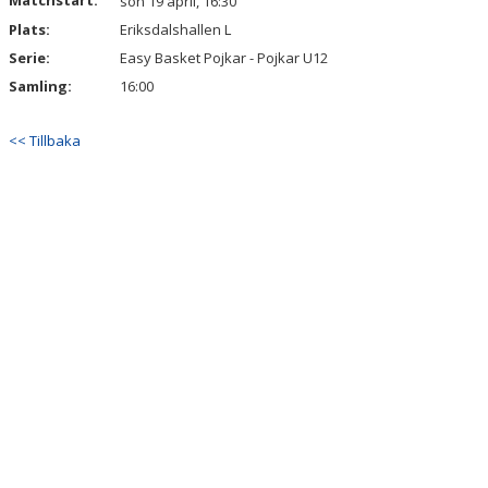
Matchstart:
sön 19 april, 16:30
Plats:
Eriksdalshallen L
Serie:
Easy Basket Pojkar - Pojkar U12
Samling:
16:00
<< Tillbaka