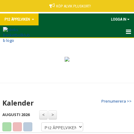
KÖP ALVIK PLUSKORT!
P12 ÄPPELVIKEN
LOGGA IN
HEM
NYHETER
KALENDER
MATCHER
TRUPPEN
Kalender
Prenumerera >>
BILDGALLERI
AUGUSTI 2026
DOKUMENT
KONTAKT