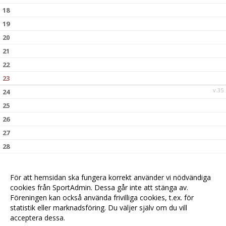
18
19
20
21
22
23
v.35
24
25
26
27
28
29
30
För att hemsidan ska fungera korrekt använder vi nödvändiga
v.36
31
cookies från SportAdmin. Dessa går inte att stänga av.
Föreningen kan också använda frivilliga cookies, t.ex. för
statistik eller marknadsföring. Du väljer själv om du vill
acceptera dessa.