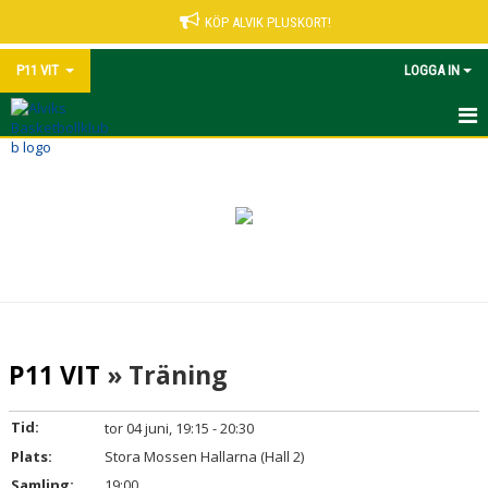
KÖP ALVIK PLUSKORT!
P11 VIT
LOGGA IN
HEM
NYHETER
KALENDER
MATCHER
TRUPPEN
P11 VIT
» Träning
BILDGALLERI
Tid:
tor 04 juni, 19:15 - 20:30
DOKUMENT
Plats:
Stora Mossen Hallarna (Hall 2)
Samling:
19:00
KONTAKT