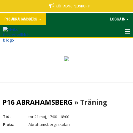
KÖP ALVIK PLUSKORT!
P16 ABRAHAMSBERG
LOGGA IN
HEM
NYHETER
KALENDER
MATCHER
TRUPPEN
P16 ABRAHAMSBERG
» Träning
BILDGALLERI
Tid:
tor 21 maj, 17:00 - 18:00
DOKUMENT
Plats:
Abrahamsbergsskolan
KONTAKT