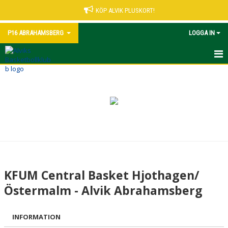
KÖP ALVIK PLUSKORT!
P16 ABRAHAMSBERG
LOGGA IN
HEM
NYHETER
KALENDER
MATCHER
TRUPPEN
KFUM Central Basket Hjothagen/
BILDGALLERI
Östermalm - Alvik Abrahamsberg
DOKUMENT
INFORMATION
KONTAKT