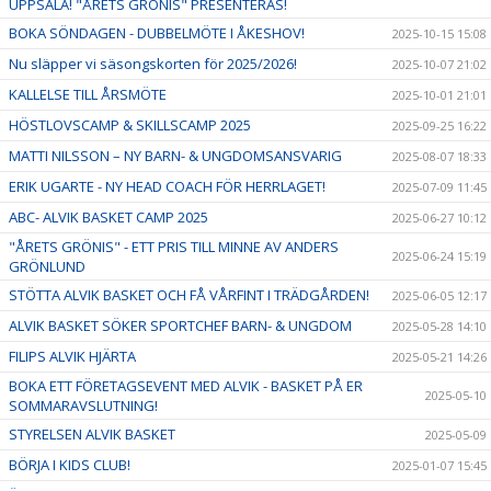
UPPSALA! "ÅRETS GRÖNIS" PRESENTERAS!
BOKA SÖNDAGEN - DUBBELMÖTE I ÅKESHOV!
2025-10-15 15:08
Nu släpper vi säsongskorten för 2025/2026!
2025-10-07 21:02
KALLELSE TILL ÅRSMÖTE
2025-10-01 21:01
HÖSTLOVSCAMP & SKILLSCAMP 2025
2025-09-25 16:22
MATTI NILSSON – NY BARN- & UNGDOMSANSVARIG
2025-08-07 18:33
ERIK UGARTE - NY HEAD COACH FÖR HERRLAGET!
2025-07-09 11:45
ABC- ALVIK BASKET CAMP 2025
2025-06-27 10:12
"ÅRETS GRÖNIS" - ETT PRIS TILL MINNE AV ANDERS
2025-06-24 15:19
GRÖNLUND
STÖTTA ALVIK BASKET OCH FÅ VÅRFINT I TRÄDGÅRDEN!
2025-06-05 12:17
ALVIK BASKET SÖKER SPORTCHEF BARN- & UNGDOM
2025-05-28 14:10
FILIPS ALVIK HJÄRTA
2025-05-21 14:26
BOKA ETT FÖRETAGSEVENT MED ALVIK - BASKET PÅ ER
2025-05-10
SOMMARAVSLUTNING!
STYRELSEN ALVIK BASKET
2025-05-09
BÖRJA I KIDS CLUB!
2025-01-07 15:45