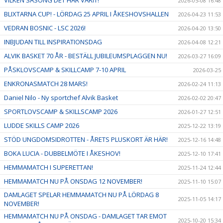
VILKEN SÄSONG DET HAR VARIT!
2026-05-08 16:48
BLIXTARNA CUP! - LÖRDAG 25 APRIL I ÅKESHOVSHALLEN
2026-04-23 11:53
VEDRAN BOSNIC - LSC 2026!
2026-04-20 13:50
INBJUDAN TILL INSPIRATIONSDAG
2026-04-08 12:21
ALVIK BASKET 70 ÅR - BESTÄLL JUBILEUMSPLAGGEN NU!
2026-03-27 16:09
PÅSKLOVSCAMP & SKILLCAMP 7-10 APRIL
2026-03-25
ENKRONASMATCH 28 MARS!
2026-02-24 11:13
Daniel Nilo - Ny sportchef Alvik Basket
2026-02-02 20:47
SPORTLOVSCAMP & SKILLSCAMP 2026
2026-01-27 12:51
LUDDE SKILLS CAMP 2026
2025-12-22 13:19
STÖD UNGDOMSIDROTTEN - ÅRETS PLUSKORT ÄR HÄR!
2025-12-16 14:48
BOKA LUCIA - DUBBELMÖTE I ÅKESHOV!
2025-12-10 17:41
HEMMAMATCH I SUPERETTAN!
2025-11-24 12:44
HEMMAMATCH NU PÅ ONSDAG 12 NOVEMBER!
2025-11-10 15:07
DAMLAGET SPELAR HEMMAMATCH NU PÅ LÖRDAG 8
2025-11-05 14:17
NOVEMBER!
HEMMAMATCH NU PÅ ONSDAG - DAMLAGET TAR EMOT
2025-10-20 15:34