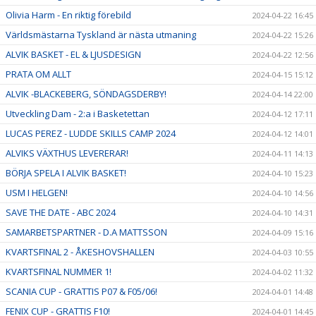
Olivia Harm - En riktig förebild
2024-04-22 16:45
Världsmästarna Tyskland är nästa utmaning
2024-04-22 15:26
ALVIK BASKET - EL & LJUSDESIGN
2024-04-22 12:56
PRATA OM ALLT
2024-04-15 15:12
ALVIK -BLACKEBERG, SÖNDAGSDERBY!
2024-04-14 22:00
Utveckling Dam - 2:a i Basketettan
2024-04-12 17:11
LUCAS PEREZ - LUDDE SKILLS CAMP 2024
2024-04-12 14:01
ALVIKS VÄXTHUS LEVERERAR!
2024-04-11 14:13
BÖRJA SPELA I ALVIK BASKET!
2024-04-10 15:23
USM I HELGEN!
2024-04-10 14:56
SAVE THE DATE - ABC 2024
2024-04-10 14:31
SAMARBETSPARTNER - D.A MATTSSON
2024-04-09 15:16
KVARTSFINAL 2 - ÅKESHOVSHALLEN
2024-04-03 10:55
KVARTSFINAL NUMMER 1!
2024-04-02 11:32
SCANIA CUP - GRATTIS P07 & F05/06!
2024-04-01 14:48
FENIX CUP - GRATTIS F10!
2024-04-01 14:45