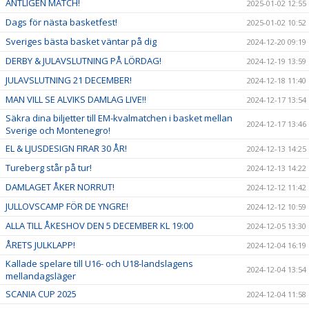
ÄNTLIGEN MATCH!
2025-01-02 12:55
Dags för nästa basketfest!
2025-01-02 10:52
Sveriges bästa basket väntar på dig
2024-12-20 09:19
DERBY & JULAVSLUTNING PÅ LÖRDAG!
2024-12-19 13:59
JULAVSLUTNING 21 DECEMBER!
2024-12-18 11:40
MAN VILL SE ALVIKS DAMLAG LIVE!!
2024-12-17 13:54
Säkra dina biljetter till EM-kvalmatchen i basket mellan
2024-12-17 13:46
Sverige och Montenegro!
EL & LJUSDESIGN FIRAR 30 ÅR!
2024-12-13 14:25
Tureberg står på tur!
2024-12-13 14:22
DAMLAGET ÅKER NORRUT!
2024-12-12 11:42
JULLOVSCAMP FÖR DE YNGRE!
2024-12-12 10:59
ALLA TILL ÅKESHOV DEN 5 DECEMBER KL 19:00
2024-12-05 13:30
ÅRETS JULKLAPP!
2024-12-04 16:19
Kallade spelare till U16- och U18-landslagens
2024-12-04 13:54
mellandagsläger
SCANIA CUP 2025
2024-12-04 11:58