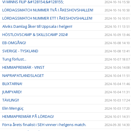
VI MINNS FILIP &#128154;&#128155;
2024-10-16 15:50
LÖRDAGSMATCH NUMMER TVÅ I ÅKESHOVSHALLEN!
2024-10-16 10:50
LÖRDAGSMATCH NUMMER ETT I ÅKESHOVSHALLEN!
2024-10-16 10:01
Alviks Damlag åker till Uppsala i helgen!
2024-10-11 13:51
HÖSTLOVSCAMP & SKILLSCAMP 2024!
2024-10-09 13:46
EB-OMGÅNG!
2024-10-08 14:10
SVERIGE - TYSKLAND
2024-10-08 13:41
Tung förlust...
2024-10-07 18:07
HEMMAPREMIÄR - VINST
2024-10-06 14:08
NAPRAPATLANDSLAGET
2024-10-04 11:51
BLIXTARNA!
2024-10-04 11:46
JUMPYARD!
2024-10-04 11:31
TÄVLING!!
2024-10-03 17:24
Elin Mengüç
2024-10-03 17:20
HEMMAPREMIÄR PÅ LÖRDAG!
2024-10-01 14:31
Förra årets finalist i SEH vinner i helgens match.
2024-09-30 14:30