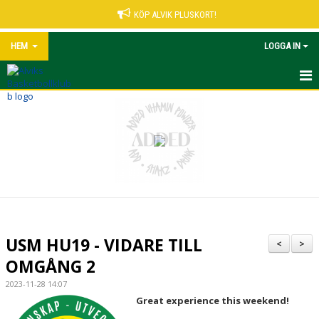
KÖP ALVIK PLUSKORT!
HEM
LOGGA IN
START
NYHETER
VÅRA LEDARE
MATCHER UNGDOM
KALENDER
USM HU19 - VIDARE TILL
<
>
ALVIK PLUSKORT
OMGÅNG 2
2023-11-28 14:07
KONTAKT
Great experience this weekend!