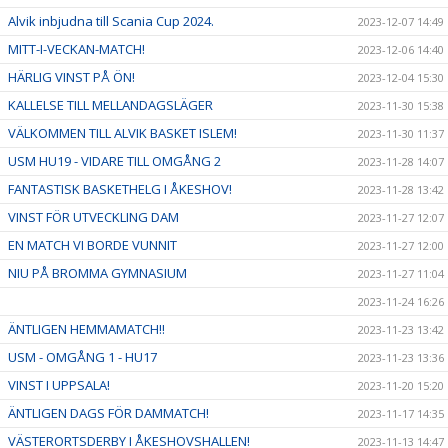
Alvik inbjudna till Scania Cup 2024.
2023-12-07 14:49
MITT-I-VECKAN-MATCH!
2023-12-06 14:40
HÄRLIG VINST PÅ ÖN!
2023-12-04 15:30
KALLELSE TILL MELLANDAGSLÄGER
2023-11-30 15:38
VÄLKOMMEN TILL ALVIK BASKET ISLEM!
2023-11-30 11:37
USM HU19 - VIDARE TILL OMGÅNG 2
2023-11-28 14:07
FANTASTISK BASKETHELG I ÅKESHOV!
2023-11-28 13:42
VINST FÖR UTVECKLING DAM
2023-11-27 12:07
EN MATCH VI BORDE VUNNIT
2023-11-27 12:00
NIU PÅ BROMMA GYMNASIUM
2023-11-27 11:04
2023-11-24 16:26
ÄNTLIGEN HEMMAMATCH!!
2023-11-23 13:42
USM - OMGÅNG 1 - HU17
2023-11-23 13:36
VINST I UPPSALA!
2023-11-20 15:20
ÄNTLIGEN DAGS FÖR DAMMATCH!
2023-11-17 14:35
VÄSTERORTSDERBY I ÅKESHOVSHALLEN!
2023-11-13 14:47