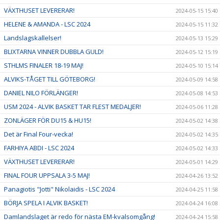
VÄXTHUSET LEVERERAR!
2024-05-15 15:40
HELENE & AMANDA - LSC 2024
2024-05-15 11:32
Landslagskallelser!
2024-05-13 15:29
BLIXTARNA VINNER DUBBLA GULD!
2024-05-12 15:19
STHLMS FINALER 18-19 MAJ!
2024-05-10 15:14
ALVIKS-TÅGET TILL GÖTEBORG!
2024-05-09 14:58
DANIEL NILO FÖRLÄNGER!
2024-05-08 14:53
USM 2024 - ALVIK BASKET TAR FLEST MEDALJER!
2024-05-06 11:28
ZONLÄGER FÖR DU15 & HU15!
2024-05-02 14:38
Det är Final Four-vecka!
2024-05-02 14:35
FARHIYA ABDI - LSC 2024
2024-05-02 14:33
VÄXTHUSET LEVERERAR!
2024-05-01 14:29
FINAL FOUR UPPSALA 3-5 MAJ!
2024-04-26 13:52
Panagiotis "Jotti" Nikolaidis - LSC 2024
2024-04-25 11:58
BÖRJA SPELA I ALVIK BASKET!
2024-04-24 16:08
Damlandslaget är redo för nästa EM-kvalsomgång!
2024-04-24 15:58