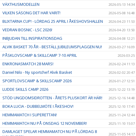
VÄXTHUSMODELLEN
2026-05-13 14:34
VILKEN SÄSONG DET HAR VARIT!
2026-05-08 16:48
BLIXTARNA CUP! - LÖRDAG 25 APRIL I ÅKESHOVSHALLEN
2026-04-23 11:53
VEDRAN BOSNIC - LSC 2026!
2026-04-20 13:50
INBJUDAN TILL INSPIRATIONSDAG
2026-04-08 12:21
ALVIK BASKET 70 ÅR - BESTÄLL JUBILEUMSPLAGGEN NU!
2026-03-27 16:09
PÅSKLOVSCAMP & SKILLCAMP 7-10 APRIL
2026-03-25
ENKRONASMATCH 28 MARS!
2026-02-24 11:13
Daniel Nilo - Ny sportchef Alvik Basket
2026-02-02 20:47
SPORTLOVSCAMP & SKILLSCAMP 2026
2026-01-27 12:51
LUDDE SKILLS CAMP 2026
2025-12-22 13:19
STÖD UNGDOMSIDROTTEN - ÅRETS PLUSKORT ÄR HÄR!
2025-12-16 14:48
BOKA LUCIA - DUBBELMÖTE I ÅKESHOV!
2025-12-10 17:41
HEMMAMATCH I SUPERETTAN!
2025-11-24 12:44
HEMMAMATCH NU PÅ ONSDAG 12 NOVEMBER!
2025-11-10 15:07
DAMLAGET SPELAR HEMMAMATCH NU PÅ LÖRDAG 8
2025-11-05 14:17