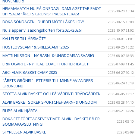
NOVEMBER!
HEMMAMATCH NU PÅ ONSDAG - DAMLAGET TAR EMOT
2025-10-20 15:34
UPPSALA! "ÅRETS GRÖNIS" PRESENTERAS!
BOKA SÖNDAGEN - DUBBELMÖTE I ÅKESHOV!
2025-10-15 15:08
Nu släpper vi säsongskorten för 2025/2026!
2025-10-07 21:02
KALLELSE TILL ÅRSMÖTE
2025-10-01 21:01
HÖSTLOVSCAMP & SKILLSCAMP 2025
2025-09-25 16:22
MATTI NILSSON – NY BARN- & UNGDOMSANSVARIG
2025-08-07 18:33
ERIK UGARTE - NY HEAD COACH FÖR HERRLAGET!
2025-07-09 11:45
ABC- ALVIK BASKET CAMP 2025
2025-06-27 10:12
"ÅRETS GRÖNIS" - ETT PRIS TILL MINNE AV ANDERS
2025-06-24 15:19
GRÖNLUND
STÖTTA ALVIK BASKET OCH FÅ VÅRFINT I TRÄDGÅRDEN!
2025-06-05 12:17
ALVIK BASKET SÖKER SPORTCHEF BARN- & UNGDOM
2025-05-28 14:10
FILIPS ALVIK HJÄRTA
2025-05-21 14:26
BOKA ETT FÖRETAGSEVENT MED ALVIK - BASKET PÅ ER
2025-05-10
SOMMARAVSLUTNING!
STYRELSEN ALVIK BASKET
2025-05-09