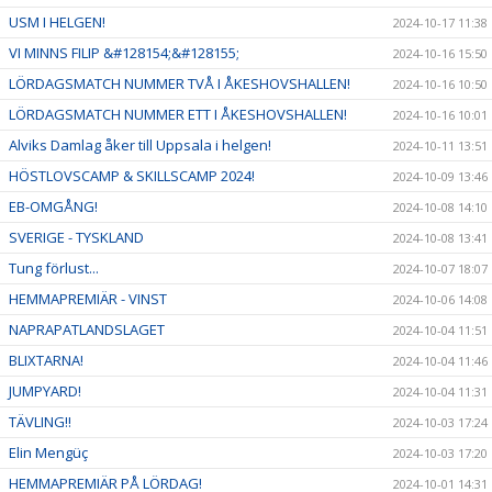
USM I HELGEN!
2024-10-17 11:38
VI MINNS FILIP &#128154;&#128155;
2024-10-16 15:50
LÖRDAGSMATCH NUMMER TVÅ I ÅKESHOVSHALLEN!
2024-10-16 10:50
LÖRDAGSMATCH NUMMER ETT I ÅKESHOVSHALLEN!
2024-10-16 10:01
Alviks Damlag åker till Uppsala i helgen!
2024-10-11 13:51
HÖSTLOVSCAMP & SKILLSCAMP 2024!
2024-10-09 13:46
EB-OMGÅNG!
2024-10-08 14:10
SVERIGE - TYSKLAND
2024-10-08 13:41
Tung förlust...
2024-10-07 18:07
HEMMAPREMIÄR - VINST
2024-10-06 14:08
NAPRAPATLANDSLAGET
2024-10-04 11:51
BLIXTARNA!
2024-10-04 11:46
JUMPYARD!
2024-10-04 11:31
TÄVLING!!
2024-10-03 17:24
Elin Mengüç
2024-10-03 17:20
HEMMAPREMIÄR PÅ LÖRDAG!
2024-10-01 14:31