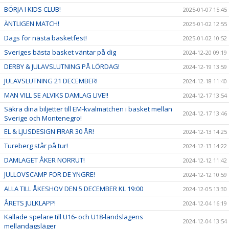
BÖRJA I KIDS CLUB!
2025-01-07 15:45
ÄNTLIGEN MATCH!
2025-01-02 12:55
Dags för nästa basketfest!
2025-01-02 10:52
Sveriges bästa basket väntar på dig
2024-12-20 09:19
DERBY & JULAVSLUTNING PÅ LÖRDAG!
2024-12-19 13:59
JULAVSLUTNING 21 DECEMBER!
2024-12-18 11:40
MAN VILL SE ALVIKS DAMLAG LIVE!!
2024-12-17 13:54
Säkra dina biljetter till EM-kvalmatchen i basket mellan
2024-12-17 13:46
Sverige och Montenegro!
EL & LJUSDESIGN FIRAR 30 ÅR!
2024-12-13 14:25
Tureberg står på tur!
2024-12-13 14:22
DAMLAGET ÅKER NORRUT!
2024-12-12 11:42
JULLOVSCAMP FÖR DE YNGRE!
2024-12-12 10:59
ALLA TILL ÅKESHOV DEN 5 DECEMBER KL 19:00
2024-12-05 13:30
ÅRETS JULKLAPP!
2024-12-04 16:19
Kallade spelare till U16- och U18-landslagens
2024-12-04 13:54
mellandagsläger