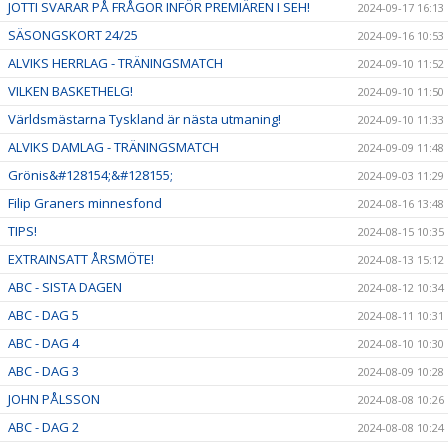
JOTTI SVARAR PÅ FRÅGOR INFÖR PREMIÄREN I SEH!
2024-09-17 16:13
SÄSONGSKORT 24/25
2024-09-16 10:53
ALVIKS HERRLAG - TRÄNINGSMATCH
2024-09-10 11:52
VILKEN BASKETHELG!
2024-09-10 11:50
Världsmästarna Tyskland är nästa utmaning!
2024-09-10 11:33
ALVIKS DAMLAG - TRÄNINGSMATCH
2024-09-09 11:48
Grönis&#128154;&#128155;
2024-09-03 11:29
Filip Graners minnesfond
2024-08-16 13:48
TIPS!
2024-08-15 10:35
EXTRAINSATT ÅRSMÖTE!
2024-08-13 15:12
ABC - SISTA DAGEN
2024-08-12 10:34
ABC - DAG 5
2024-08-11 10:31
ABC - DAG 4
2024-08-10 10:30
ABC - DAG 3
2024-08-09 10:28
JOHN PÅLSSON
2024-08-08 10:26
ABC - DAG 2
2024-08-08 10:24