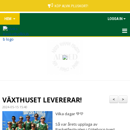
KÖP ALVIK PLUSKORT!
HEM
LOGGA IN
START
NYHETER
VÅRA LEDARE
MATCHER UNGDOM
KALENDER
VÄXTHUSET LEVERERAR!
<
>
ALVIK PLUSKORT
2024-05-15 15:40
Vilka dagar 💚💛
KONTAKT
Så var årets upplaga av
Basketfestivalen i Göteborg över!