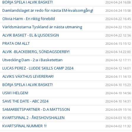
BÖRJA SPELA I ALVIK BASKET!
2024-04-24 16:08
Damlandslaget är redo för nästa EM-kvalsomgång!
2024-04-24 15:58
Olivia Harm - En riktig förebild
2024-04-22 16:45
Världsmästarna Tyskland är nästa utmaning
2024-04-22 15:26
ALVIK BASKET - EL & LJUSDESIGN
2024-04-22 12:56
PRATA OM ALLT
2024-04-15 15:12
ALVIK -BLACKEBERG, SÖNDAGSDERBY!
2024-04-14 22:00
Utveckling Dam - 2:a i Basketettan
2024-04-12 17:11
LUCAS PEREZ - LUDDE SKILLS CAMP 2024
2024-04-12 14:01
ALVIKS VÄXTHUS LEVERERAR!
2024-04-11 14:13
BÖRJA SPELA I ALVIK BASKET!
2024-04-10 15:23
USM I HELGEN!
2024-04-10 14:56
SAVE THE DATE - ABC 2024
2024-04-10 14:31
SAMARBETSPARTNER - D.A MATTSSON
2024-04-09 15:16
KVARTSFINAL 2 - ÅKESHOVSHALLEN
2024-04-03 10:55
KVARTSFINAL NUMMER 1!
2024-04-02 11:32