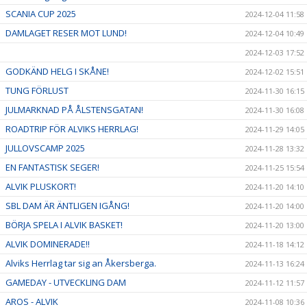
SCANIA CUP 2025
2024-12-04 11:58
DAMLAGET RESER MOT LUND!
2024-12-04 10:49
2024-12-03 17:52
GODKÄND HELG I SKÅNE!
2024-12-02 15:51
TUNG FÖRLUST
2024-11-30 16:15
JULMARKNAD PÅ ÅLSTENSGATAN!
2024-11-30 16:08
ROADTRIP FÖR ALVIKS HERRLAG!
2024-11-29 14:05
JULLOVSCAMP 2025
2024-11-28 13:32
EN FANTASTISK SEGER!
2024-11-25 15:54
ALVIK PLUSKORT!
2024-11-20 14:10
SBL DAM ÄR ÄNTLIGEN IGÅNG!
2024-11-20 14:00
BÖRJA SPELA I ALVIK BASKET!
2024-11-20 13:00
ALVIK DOMINERADE!!
2024-11-18 14:12
Alviks Herrlag tar sig an Åkersberga.
2024-11-13 16:24
GAMEDAY - UTVECKLING DAM
2024-11-12 11:57
AROS - ALVIK
2024-11-08 10:36