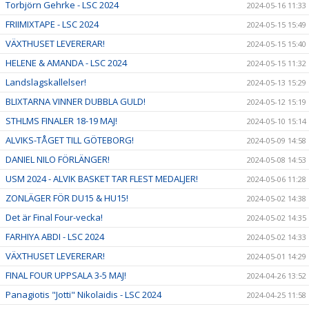
Torbjörn Gehrke - LSC 2024
2024-05-16 11:33
FRIIMIXTAPE - LSC 2024
2024-05-15 15:49
VÄXTHUSET LEVERERAR!
2024-05-15 15:40
HELENE & AMANDA - LSC 2024
2024-05-15 11:32
Landslagskallelser!
2024-05-13 15:29
BLIXTARNA VINNER DUBBLA GULD!
2024-05-12 15:19
STHLMS FINALER 18-19 MAJ!
2024-05-10 15:14
ALVIKS-TÅGET TILL GÖTEBORG!
2024-05-09 14:58
DANIEL NILO FÖRLÄNGER!
2024-05-08 14:53
USM 2024 - ALVIK BASKET TAR FLEST MEDALJER!
2024-05-06 11:28
ZONLÄGER FÖR DU15 & HU15!
2024-05-02 14:38
Det är Final Four-vecka!
2024-05-02 14:35
FARHIYA ABDI - LSC 2024
2024-05-02 14:33
VÄXTHUSET LEVERERAR!
2024-05-01 14:29
FINAL FOUR UPPSALA 3-5 MAJ!
2024-04-26 13:52
Panagiotis "Jotti" Nikolaidis - LSC 2024
2024-04-25 11:58