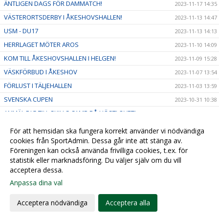
ÄNTLIGEN DAGS FÖR DAMMATCH!
2023-11-17 14:35
VÄSTERORTSDERBY I ÅKESHOVSHALLEN!
2023-11-13 14:47
USM - DU17
2023-11-13 14:13
HERRLAGET MÖTER AROS
2023-11-10 14:09
KOM TILL ÅKESHOVSHALLEN I HELGEN!
2023-11-09 15:28
VÄSKFÖRBUD I ÅKESHOV
2023-11-07 13:54
FÖRLUST I TÄLJEHALLEN
2023-11-03 13:59
SVENSKA CUPEN
2023-10-31 10:38
ANMÄL DIG TILL SKILLS CAMP PÅ HÖSTLOVET!
2023-10-21 08:23
HEMMAPREMIÄR, ALVIK MÖTER EOS
2023-10-21 08:18
För att hemsidan ska fungera korrekt använder vi nödvändiga
cookies från SportAdmin. Dessa går inte att stänga av.
2023-09-27 16:31
Föreningen kan också använda frivilliga cookies, t.ex. för
2023-09-01 11:20
statistik eller marknadsföring. Du väljer själv om du vill
acceptera dessa.
Anpassa dina val
Cookie-
Gå till
inställningar
Webbversion
Acceptera nödvändiga
Acceptera alla