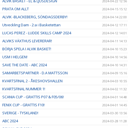
ALVIK BASKET - EL & LJUSDESIGN
2024-04-22 12:56
PRATA OM ALLT
2024-04-15 15:12
ALVIK -BLACKEBERG, SÖNDAGSDERBY!
2024-04-14 22:00
Utveckling Dam - 2:a i Basketettan
2024-04-12 17:11
LUCAS PEREZ - LUDDE SKILLS CAMP 2024
2024-04-12 14:01
ALVIKS VÄXTHUS LEVERERAR!
2024-04-11 14:13
BÖRJA SPELA I ALVIK BASKET!
2024-04-10 15:23
USM I HELGEN!
2024-04-10 14:56
SAVE THE DATE - ABC 2024
2024-04-10 14:31
SAMARBETSPARTNER - D.A MATTSSON
2024-04-09 15:16
KVARTSFINAL 2 - ÅKESHOVSHALLEN
2024-04-03 10:55
KVARTSFINAL NUMMER 1!
2024-04-02 11:32
SCANIA CUP - GRATTIS P07 & F05/06!
2024-04-01 14:48
FENIX CUP - GRATTIS F10!
2024-04-01 14:45
SVERIGE - TYSKLAND!
2024-03-30 13:56
ABC 2024
2024-03-28 11:28