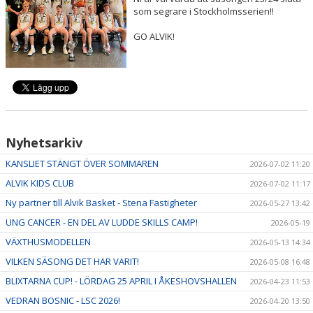
som segrare i Stockholmsserien!!
GO ALVIK!
Nyhetsarkiv
KANSLIET STÄNGT ÖVER SOMMAREN
2026-07-02 11:20
ALVIK KIDS CLUB
2026-07-02 11:17
Ny partner till Alvik Basket - Stena Fastigheter
2026-05-27 13:42
UNG CANCER - EN DEL AV LUDDE SKILLS CAMP!
2026-05-19
VÄXTHUSMODELLEN
2026-05-13 14:34
VILKEN SÄSONG DET HAR VARIT!
2026-05-08 16:48
BLIXTARNA CUP! - LÖRDAG 25 APRIL I ÅKESHOVSHALLEN
2026-04-23 11:53
VEDRAN BOSNIC - LSC 2026!
2026-04-20 13:50