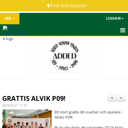
KÖP ALVIK PLUSKORT!
HEM
LOGGA IN
START
NYHETER
VÅRA LEDARE
MATCHER UNGDOM
KALENDER
GRATTIS ALVIK P09!
<
>
ALVIK PLUSKORT
2024-05-21 11:35
Ett stort grattis till coacher och spelare i
KONTAKT
Alviks P09!
Ni är väl värda att säsongen 23/24 sluta