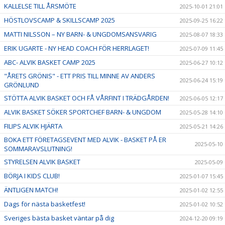
KALLELSE TILL ÅRSMÖTE
2025-10-01 21:01
HÖSTLOVSCAMP & SKILLSCAMP 2025
2025-09-25 16:22
MATTI NILSSON – NY BARN- & UNGDOMSANSVARIG
2025-08-07 18:33
ERIK UGARTE - NY HEAD COACH FÖR HERRLAGET!
2025-07-09 11:45
ABC- ALVIK BASKET CAMP 2025
2025-06-27 10:12
"ÅRETS GRÖNIS" - ETT PRIS TILL MINNE AV ANDERS
2025-06-24 15:19
GRÖNLUND
STÖTTA ALVIK BASKET OCH FÅ VÅRFINT I TRÄDGÅRDEN!
2025-06-05 12:17
ALVIK BASKET SÖKER SPORTCHEF BARN- & UNGDOM
2025-05-28 14:10
FILIPS ALVIK HJÄRTA
2025-05-21 14:26
BOKA ETT FÖRETAGSEVENT MED ALVIK - BASKET PÅ ER
2025-05-10
SOMMARAVSLUTNING!
STYRELSEN ALVIK BASKET
2025-05-09
BÖRJA I KIDS CLUB!
2025-01-07 15:45
ÄNTLIGEN MATCH!
2025-01-02 12:55
Dags för nästa basketfest!
2025-01-02 10:52
Sveriges bästa basket väntar på dig
2024-12-20 09:19