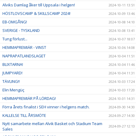
Alviks Damlag åker till Uppsala i helgen!
2024-10-11 13:51
HÖSTLOVSCAMP & SKILLSCAMP 2024!
2024-10-09 13:46
EB-OMGÅNG!
2024-10-08 14:10
SVERIGE - TYSKLAND
2024-10-08 13:41
Tung förlust...
2024-10-07 18:07
HEMMAPREMIÄR - VINST
2024-10-06 14:08
NAPRAPATLANDSLAGET
2024-10-04 11:51
BLIXTARNA!
2024-10-04 11:46
JUMPYARD!
2024-10-04 11:31
TÄVLING!!
2024-10-03 17:24
Elin Mengüç
2024-10-03 17:20
HEMMAPREMIÄR PÅ LÖRDAG!
2024-10-01 14:31
Förra årets finalist i SEH vinner i helgens match.
2024-09-30 14:30
KALLELSE TILL ÅRSMÖTE
2024-09-27 14:30
Nytt samarbete mellan Alvik Basket och Stadium Team
2024-09-27 12:13
Sales