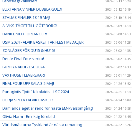
Landslagskallelser!
2024-05-13 15:29
BLIXTARNA VINNER DUBBLA GULD!
2024-05-12 15:19
STHLMS FINALER 18-19 MAJ!
2024-05-10 15:14
ALVIKS-TÅGET TILL GÖTEBORG!
2024-05-09 14:58
DANIEL NILO FÖRLÄNGER!
2024-05-08 14:53
USM 2024 - ALVIK BASKET TAR FLEST MEDALJER!
2024-05-06 11:28
ZONLÄGER FÖR DU15 & HU15!
2024-05-02 14:38
Det är Final Four-vecka!
2024-05-02 14:35
FARHIYA ABDI - LSC 2024
2024-05-02 14:33
VÄXTHUSET LEVERERAR!
2024-05-01 14:29
FINAL FOUR UPPSALA 3-5 MAJ!
2024-04-26 13:52
Panagiotis "Jotti" Nikolaidis - LSC 2024
2024-04-25 11:58
BÖRJA SPELA I ALVIK BASKET!
2024-04-24 16:08
Damlandslaget är redo för nästa EM-kvalsomgång!
2024-04-24 15:58
Olivia Harm - En riktig förebild
2024-04-22 16:45
Världsmästarna Tyskland är nästa utmaning
2024-04-22 15:26