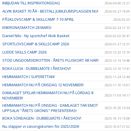
INBJUDAN TILL INSPIRATIONSDAG
2026-04-08 12:21
ALVIK BASKET 70 ÅR - BESTÄLL JUBILEUMSPLAGGEN NU!
2026-03-27 16:09
PÅSKLOVSCAMP & SKILLCAMP 7-10 APRIL
2026-03-25
ENKRONASMATCH 28 MARS!
2026-02-24 11:13
Daniel Nilo - Ny sportchef Alvik Basket
2026-02-02 20:47
SPORTLOVSCAMP & SKILLSCAMP 2026
2026-01-27 12:51
LUDDE SKILLS CAMP 2026
2025-12-22 13:19
STÖD UNGDOMSIDROTTEN - ÅRETS PLUSKORT ÄR HÄR!
2025-12-16 14:48
BOKA LUCIA - DUBBELMÖTE I ÅKESHOV!
2025-12-10 17:41
HEMMAMATCH I SUPERETTAN!
2025-11-24 12:44
HEMMAMATCH NU PÅ ONSDAG 12 NOVEMBER!
2025-11-10 15:07
DAMLAGET SPELAR HEMMAMATCH NU PÅ LÖRDAG 8
2025-11-05 14:17
NOVEMBER!
HEMMAMATCH NU PÅ ONSDAG - DAMLAGET TAR EMOT
2025-10-20 15:34
UPPSALA! "ÅRETS GRÖNIS" PRESENTERAS!
BOKA SÖNDAGEN - DUBBELMÖTE I ÅKESHOV!
2025-10-15 15:08
Nu släpper vi säsongskorten för 2025/2026!
2025-10-07 21:02