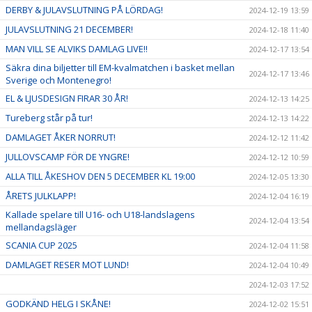
DERBY & JULAVSLUTNING PÅ LÖRDAG!
2024-12-19 13:59
JULAVSLUTNING 21 DECEMBER!
2024-12-18 11:40
MAN VILL SE ALVIKS DAMLAG LIVE!!
2024-12-17 13:54
Säkra dina biljetter till EM-kvalmatchen i basket mellan
2024-12-17 13:46
Sverige och Montenegro!
EL & LJUSDESIGN FIRAR 30 ÅR!
2024-12-13 14:25
Tureberg står på tur!
2024-12-13 14:22
DAMLAGET ÅKER NORRUT!
2024-12-12 11:42
JULLOVSCAMP FÖR DE YNGRE!
2024-12-12 10:59
ALLA TILL ÅKESHOV DEN 5 DECEMBER KL 19:00
2024-12-05 13:30
ÅRETS JULKLAPP!
2024-12-04 16:19
Kallade spelare till U16- och U18-landslagens
2024-12-04 13:54
mellandagsläger
SCANIA CUP 2025
2024-12-04 11:58
DAMLAGET RESER MOT LUND!
2024-12-04 10:49
2024-12-03 17:52
GODKÄND HELG I SKÅNE!
2024-12-02 15:51