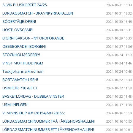
ALVIK PLUSKORTET 24/25
2024-10-31 16:33
LÖRDAGSMATCH - BRÄNNKYRKAHALLEN
2024-10-31 16:32
SÖDERTÄLJE OPEN!
2024-10-30 16:45
HÖSTLOVSCAMP!
2024-10-30 16:31
BJÖRN ISAKSON - NY ORDFÖRANDE
2024-10-29 16:30
OBESEGRADE I BORGEN!
2024-10-27 16:36
STOCKHOLMSDERBY!
2024-10-24 11:59
VINST MOT HUDDINGE!
2024-10-24 11:46
Tack Johanna Fredman
2024-10-24 10:48
BORTAMATCH I SEH!
2024-10-22 16:30
USM FÖR P10 & F10
2024-10-22 11:58
BASKETLÖRDAG - DUBBLA VINSTER
2024-10-22 11:48
USM I HELGEN!
2024-10-17 11:38
VI MINNS FILIP &#128154;&#128155;
2024-10-16 15:50
LÖRDAGSMATCH NUMMER TVÅ I ÅKESHOVSHALLEN!
2024-10-16 10:50
LÖRDAGSMATCH NUMMER ETT I ÅKESHOVSHALLEN!
2024-10-16 10:01