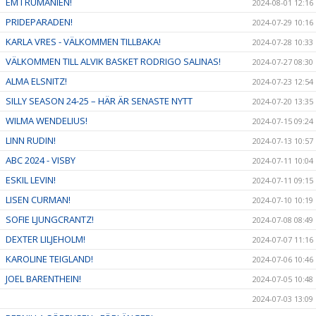
EM I RUMÄNIEN!
2024-08-01 12:16
PRIDEPARADEN!
2024-07-29 10:16
KARLA VRES - VÄLKOMMEN TILLBAKA!
2024-07-28 10:33
VÄLKOMMEN TILL ALVIK BASKET RODRIGO SALINAS!
2024-07-27 08:30
ALMA ELSNITZ!
2024-07-23 12:54
SILLY SEASON 24-25 – HÄR ÄR SENASTE NYTT
2024-07-20 13:35
WILMA WENDELIUS!
2024-07-15 09:24
LINN RUDIN!
2024-07-13 10:57
ABC 2024 - VISBY
2024-07-11 10:04
ESKIL LEVIN!
2024-07-11 09:15
LISEN CURMAN!
2024-07-10 10:19
SOFIE LJUNGCRANTZ!
2024-07-08 08:49
DEXTER LILJEHOLM!
2024-07-07 11:16
KAROLINE TEIGLAND!
2024-07-06 10:46
JOEL BARENTHEIN!
2024-07-05 10:48
2024-07-03 13:09