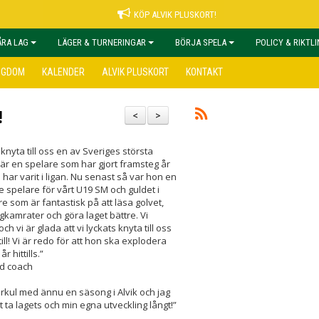
KÖP ALVIK PLUSKORT!
ÅRA LAG
LÄGER & TURNERINGAR
BÖRJA SPELA
POLICY & RIKTL
NGDOM
KALENDER
ALVIK PLUSKORT
KONTAKT
!
<
>
n knyta till oss en av Sveriges största
är en spelare som har gjort framsteg år
har varit i ligan. Nu senast så var hon en
e spelare för vårt U19 SM och guldet i
e som är fantastisk på att läsa golvet,
gkamrater och göra laget bättre. Vi
 vi är glada att vi lyckats knyta till oss
till! Vi är redo för att hon ska explodera
r hittills.”
ad coach
erkul med ännu en säsong i Alvik och jag
 ta lagets och min egna utveckling långt!”