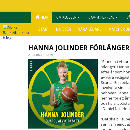
HEM
OM KLUBBEN
DAM- & HERRLAG
V
START
NYHETER
VÅRA LEDARE
MATCHER U
HANNA JOLINDER FÖRLÄNGER
2024-06-28 10:49
”Starkt att vi ka
talanger! Hanna 
efter år som hon 
av våra viktigast
Scania. En spelar
involvera sina la
behöver Hanna och
henne för ett år 
och ha sitt bästa å
- Daniel Nilo He
”Det ska bli sup
ser fram emot att
- Hanna Jolinder