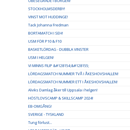
OBESEGRADE I BORGEN!
STOCKHOLMSDERBY!
VINST MOT HUDDINGE!
Tack Johanna Fredman
BORTAMATCH I SEH!
USM FÖR P10 & F10
BASKETLÖRDAG - DUBBLA VINSTER
USM I HELGEN!
VI MINNS FILIP &#128154;&#128155;
LÖRDAGSMATCH NUMMER TVÅ I ÅKESHOVSHALLEN!
LÖRDAGSMATCH NUMMER ETT I ÅKESHOVSHALLEN!
Alviks Damlag åker till Uppsala i helgen!
HÖSTLOVSCAMP & SKILLSCAMP 2024!
EB-OMGÅNG!
SVERIGE - TYSKLAND
Tung förlust...