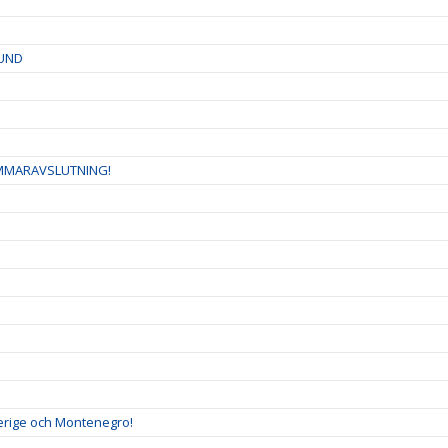
LUND
OMMARAVSLUTNING!
verige och Montenegro!