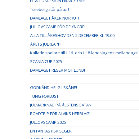
EL & LJUSDESIGN FIRAR 30 ÅR!
Tureberg står på tur!
DAMLAGET ÅKER NORRUT!
JULLOVSCAMP FÖR DE YNGRE!
ALLA TILL ÅKESHOV DEN 5 DECEMBER KL 19:00
ÅRETS JULKLAPP!
Kallade spelare till U16- och U18-landslagens mellandags
SCANIA CUP 2025
DAMLAGET RESER MOT LUND!
GODKÄND HELG I SKÅNE!
TUNG FÖRLUST
JULMARKNAD PÅ ÅLSTENSGATAN!
ROADTRIP FÖR ALVIKS HERRLAG!
JULLOVSCAMP 2025
EN FANTASTISK SEGER!