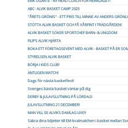
ERIK UGARTE - NY HEAD COACH FÖR HERRLAGET!
ABC- ALVIK BASKET CAMP 2025
"ÅRETS GRÖNIS" - ETT PRIS TILL MINNE AV ANDERS GRÖN
STÖTTA ALVIK BASKET OCH FÅ VÅRFINT I TRÄDGÅRDEN!
ALVIK BASKET SÖKER SPORTCHEF BARN- & UNGDOM
FILIPS ALVIK HJÄRTA
BOKA ETT FÖRETAGSEVENT MED ALVIK - BASKET PÅ ER S
STYRELSEN ALVIK BASKET
BÖRJA I KIDS CLUB!
ÄNTLIGEN MATCH!
Dags för nästa basketfest!
Sveriges bästa basket väntar på dig
DERBY & JULAVSLUTNING PÅ LÖRDAG!
JULAVSLUTNING 21 DECEMBER!
MAN VILL SE ALVIKS DAMLAG LIVE!!
Säkra dina biljetter till EM-kvalmatchen i basket mellan S