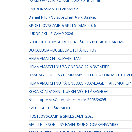
PÅSKLOVSCAMP & SKILLCAMP 7-10 APRIL
ENKRONASMATCH 28 MARS!
Daniel Nilo - Ny sportchef Alvik Basket
SPORTLOVSCAMP & SKILLSCAMP 2026
LUDDE SKILLS CAMP 2026
STÖD UNGDOMSIDROTTEN - ÅRETS PLUSKORT ÄR HÄR!
BOKA LUCIA - DUBBELMÖTE I ÅKESHOV!
HEMMAMATCH I SUPERETTAN!
HEMMAMATCH NU PÅ ONSDAG 12 NOVEMBER!
DAMLAGET SPELAR HEMMAMATCH NU PÅ LÖRDAG 8 NOVE
HEMMAMATCH NU PÅ ONSDAG - DAMLAGET TAR EMOT UPPS
BOKA SÖNDAGEN - DUBBELMÖTE I ÅKESHOV!
Nu släpper vi säsongskorten för 2025/2026!
KALLELSE TILL ÅRSMÖTE
HÖSTLOVSCAMP & SKILLSCAMP 2025
MATTI NILSSON – NY BARN- & UNGDOMSANSVARIG