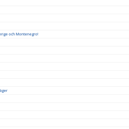
verige och Montenegro!
läger