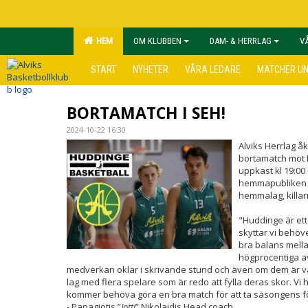
HEM
OM KLUBBEN
DAM- & HERRLAG
V
START
NYHETER
VÅRA LEDARE
MATCHER U
BORTAMATCH I SEH!
2024-10-22 16:30
Alviks Herrlag å
bortamatch mot 
uppkast kl 19:00 
hemmapubliken tar
hemmalag, killarn
"Huddinge är ett
skyttar vi behöve
bra balans mella
högprocentiga avs
medverkan oklar i skrivande stund och även om dem är väldi
lag med flera spelare som är redo att fylla deras skor. Vi
kommer behöva göra en bra match för att ta säsongens f
- Panagiotis ”
Jotti
” Nikolaidis Head coach