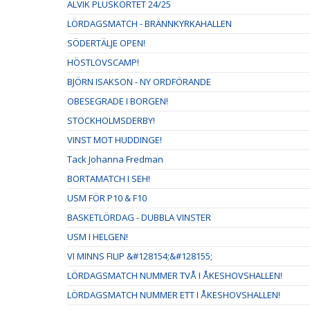
ALVIK PLUSKORTET 24/25
LÖRDAGSMATCH - BRÄNNKYRKAHALLEN
SÖDERTÄLJE OPEN!
HÖSTLOVSCAMP!
BJÖRN ISAKSON - NY ORDFÖRANDE
OBESEGRADE I BORGEN!
STOCKHOLMSDERBY!
VINST MOT HUDDINGE!
Tack Johanna Fredman
BORTAMATCH I SEH!
USM FÖR P10 & F10
BASKETLÖRDAG - DUBBLA VINSTER
USM I HELGEN!
VI MINNS FILIP &#128154;&#128155;
LÖRDAGSMATCH NUMMER TVÅ I ÅKESHOVSHALLEN!
LÖRDAGSMATCH NUMMER ETT I ÅKESHOVSHALLEN!