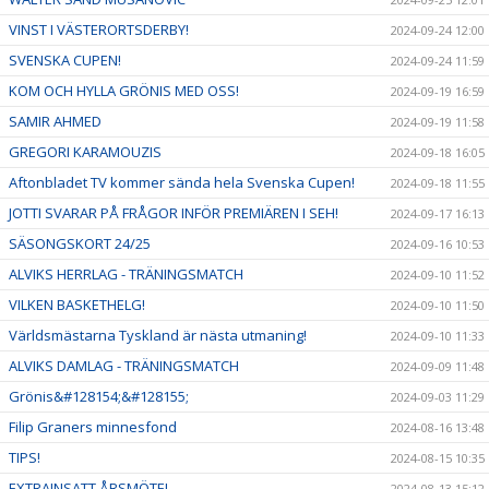
VINST I VÄSTERORTSDERBY!
2024-09-24 12:00
SVENSKA CUPEN!
2024-09-24 11:59
KOM OCH HYLLA GRÖNIS MED OSS!
2024-09-19 16:59
SAMIR AHMED
2024-09-19 11:58
GREGORI KARAMOUZIS
2024-09-18 16:05
Aftonbladet TV kommer sända hela Svenska Cupen!
2024-09-18 11:55
JOTTI SVARAR PÅ FRÅGOR INFÖR PREMIÄREN I SEH!
2024-09-17 16:13
SÄSONGSKORT 24/25
2024-09-16 10:53
ALVIKS HERRLAG - TRÄNINGSMATCH
2024-09-10 11:52
VILKEN BASKETHELG!
2024-09-10 11:50
Världsmästarna Tyskland är nästa utmaning!
2024-09-10 11:33
ALVIKS DAMLAG - TRÄNINGSMATCH
2024-09-09 11:48
Grönis&#128154;&#128155;
2024-09-03 11:29
Filip Graners minnesfond
2024-08-16 13:48
TIPS!
2024-08-15 10:35
EXTRAINSATT ÅRSMÖTE!
2024-08-13 15:12