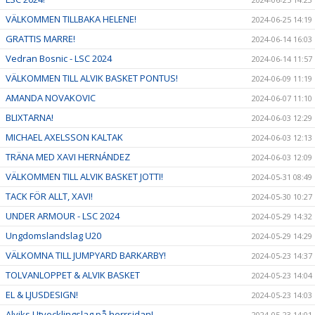
VÄLKOMMEN TILLBAKA HELENE!
2024-06-25 14:19
GRATTIS MARRE!
2024-06-14 16:03
Vedran Bosnic - LSC 2024
2024-06-14 11:57
VÄLKOMMEN TILL ALVIK BASKET PONTUS!
2024-06-09 11:19
AMANDA NOVAKOVIC
2024-06-07 11:10
BLIXTARNA!
2024-06-03 12:29
MICHAEL AXELSSON KALTAK
2024-06-03 12:13
TRÄNA MED XAVI HERNÁNDEZ
2024-06-03 12:09
VÄLKOMMEN TILL ALVIK BASKET JOTTI!
2024-05-31 08:49
TACK FÖR ALLT, XAVI!
2024-05-30 10:27
UNDER ARMOUR - LSC 2024
2024-05-29 14:32
Ungdomslandslag U20
2024-05-29 14:29
VÄLKOMNA TILL JUMPYARD BARKARBY!
2024-05-23 14:37
TOLVANLOPPET & ALVIK BASKET
2024-05-23 14:04
EL & LJUSDESIGN!
2024-05-23 14:03
Alviks Utvecklingslag på herrsidan!
2024-05-23 14:01