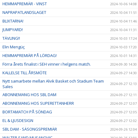
HEMMAPREMIÄR - VINST
2024-10-06 14:08
NAPRAPATLANDSLAGET
2024-10-04 11:51
BLIXTARNA!
2024-10-04 11:46
JUMPYARD!
2024-10-04 11:31
TÄVLING!!
2024-10-03 17:24
Elin Mengüç
2024-10-03 17:20
HEMMAPREMIÄR PÅ LÖRDAG!
2024-10-01 14:31
Förra årets finalist i SEH vinner i helgens match.
2024-09-30 14:30
KALLELSE TILL ÅRSMÖTE
2024-09-27 14:30
Nytt samarbete mellan Alvik Basket och Stadium Team
2024-09-27 12:13
Sales
ABONNEMANG HOS SBL DAM
2024-09-27 12:11
ABONNEMANG HOS SUPERETTANHERR
2024-09-27 12:07
BORTAMATCH PÅ SÖNDAG
2024-09-27 12:05
EL & LJUSDESIGN
2024-09-27 12:02
SBL DAM - SÄSONGSPREMIÄR
2024-09-26 12:04
WALTER SAND MUSANOVIC
2024-09-25 12:01