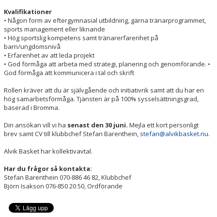
Kvalifikationer
• Någon form av eftergymnasial utbildning, gärna tränarprogrammet,
sports management eller liknande
• Hög sportslig kompetens samt tränarerfarenhet på
barn/ungdomsnivå
• Erfarenhet av att leda projekt
• God förmåga att arbeta med strategi, planering och genomförande. •
God förmåga att kommunicera i tal och skrift
Rollen kräver att du är självgående och initiativrik samt att du har en
hög samarbetsförmåga. Tjänsten är på 100% sysselsättningsgrad,
baserad i Bromma.
Din ansökan vill vi ha
senast den 30 juni.
Mejla ett kort personligt
brev samt CV till klubbchef Stefan Barenthein,
stefan@alvikbasket.nu
.
Alvik Basket har kollektivavtal.
Har du frågor så kontakta:
Stefan Barenthein 070-886 46 82, Klubbchef
Björn Isakson 076-850 20 50, Ordförande