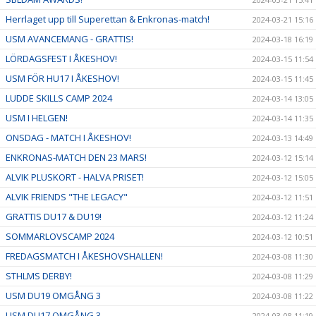
Herrlaget upp till Superettan & Enkronas-match!
2024-03-21 15:16
USM AVANCEMANG - GRATTIS!
2024-03-18 16:19
LÖRDAGSFEST I ÅKESHOV!
2024-03-15 11:54
USM FÖR HU17 I ÅKESHOV!
2024-03-15 11:45
LUDDE SKILLS CAMP 2024
2024-03-14 13:05
USM I HELGEN!
2024-03-14 11:35
ONSDAG - MATCH I ÅKESHOV!
2024-03-13 14:49
ENKRONAS-MATCH DEN 23 MARS!
2024-03-12 15:14
ALVIK PLUSKORT - HALVA PRISET!
2024-03-12 15:05
ALVIK FRIENDS "THE LEGACY"
2024-03-12 11:51
GRATTIS DU17 & DU19!
2024-03-12 11:24
SOMMARLOVSCAMP 2024
2024-03-12 10:51
FREDAGSMATCH I ÅKESHOVSHALLEN!
2024-03-08 11:30
STHLMS DERBY!
2024-03-08 11:29
USM DU19 OMGÅNG 3
2024-03-08 11:22
USM DU17 OMGÅNG 3
2024-03-08 11:19