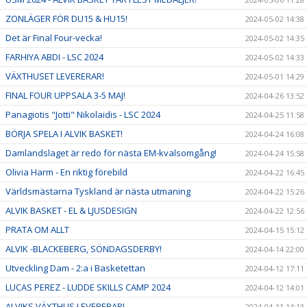
ZONLÄGER FÖR DU15 & HU15!
2024-05-02 14:38
Det är Final Four-vecka!
2024-05-02 14:35
FARHIYA ABDI - LSC 2024
2024-05-02 14:33
VÄXTHUSET LEVERERAR!
2024-05-01 14:29
FINAL FOUR UPPSALA 3-5 MAJ!
2024-04-26 13:52
Panagiotis "Jotti" Nikolaidis - LSC 2024
2024-04-25 11:58
BÖRJA SPELA I ALVIK BASKET!
2024-04-24 16:08
Damlandslaget är redo för nästa EM-kvalsomgång!
2024-04-24 15:58
Olivia Harm - En riktig förebild
2024-04-22 16:45
Världsmästarna Tyskland är nästa utmaning
2024-04-22 15:26
ALVIK BASKET - EL & LJUSDESIGN
2024-04-22 12:56
PRATA OM ALLT
2024-04-15 15:12
ALVIK -BLACKEBERG, SÖNDAGSDERBY!
2024-04-14 22:00
Utveckling Dam - 2:a i Basketettan
2024-04-12 17:11
LUCAS PEREZ - LUDDE SKILLS CAMP 2024
2024-04-12 14:01
ALVIKS VÄXTHUS LEVERERAR!
2024-04-11 14:13