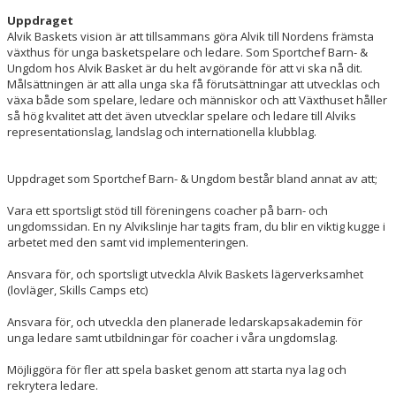
Uppdraget
Alvik Baskets vision är att tillsammans göra Alvik till Nordens främsta
växthus för unga basketspelare och ledare. Som Sportchef Barn- &
Ungdom hos Alvik Basket är du helt avgörande för att vi ska nå dit.
Målsättningen är att alla unga ska få förutsättningar att utvecklas och
växa både som spelare, ledare och människor och att Växthuset håller
så hög kvalitet att det även utvecklar spelare och ledare till Alviks
representationslag, landslag och internationella klubblag.
Uppdraget som Sportchef Barn- & Ungdom består bland annat av att;
Vara ett sportsligt stöd till föreningens coacher på barn- och
ungdomssidan. En ny Alvikslinje har tagits fram, du blir en viktig kugge i
arbetet med den samt vid implementeringen.
Ansvara för, och sportsligt utveckla Alvik Baskets lägerverksamhet
(lovläger, Skills Camps etc)
Ansvara för, och utveckla den planerade ledarskapsakademin för
unga ledare samt utbildningar för coacher i våra ungdomslag.
Möjliggöra för fler att spela basket genom att starta nya lag och
rekrytera ledare.