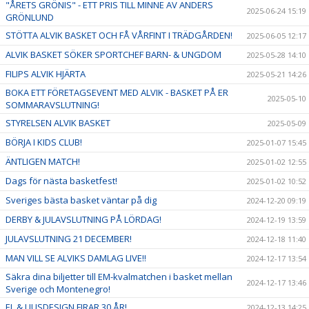
"ÅRETS GRÖNIS" - ETT PRIS TILL MINNE AV ANDERS
2025-06-24 15:19
GRÖNLUND
STÖTTA ALVIK BASKET OCH FÅ VÅRFINT I TRÄDGÅRDEN!
2025-06-05 12:17
ALVIK BASKET SÖKER SPORTCHEF BARN- & UNGDOM
2025-05-28 14:10
FILIPS ALVIK HJÄRTA
2025-05-21 14:26
BOKA ETT FÖRETAGSEVENT MED ALVIK - BASKET PÅ ER
2025-05-10
SOMMARAVSLUTNING!
STYRELSEN ALVIK BASKET
2025-05-09
BÖRJA I KIDS CLUB!
2025-01-07 15:45
ÄNTLIGEN MATCH!
2025-01-02 12:55
Dags för nästa basketfest!
2025-01-02 10:52
Sveriges bästa basket väntar på dig
2024-12-20 09:19
DERBY & JULAVSLUTNING PÅ LÖRDAG!
2024-12-19 13:59
JULAVSLUTNING 21 DECEMBER!
2024-12-18 11:40
MAN VILL SE ALVIKS DAMLAG LIVE!!
2024-12-17 13:54
Säkra dina biljetter till EM-kvalmatchen i basket mellan
2024-12-17 13:46
Sverige och Montenegro!
EL & LJUSDESIGN FIRAR 30 ÅR!
2024-12-13 14:25