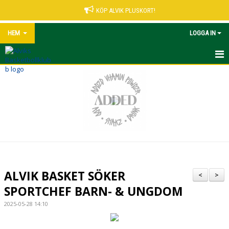
KÖP ALVIK PLUSKORT!
HEM
LOGGA IN
START
NYHETER
VÅRA LEDARE
MATCHER UNGDOM
KALENDER
ALVIK BASKET SÖKER
<
>
ALVIK PLUSKORT
SPORTCHEF BARN- & UNGDOM
2025-05-28 14:10
KONTAKT