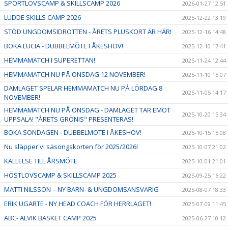
SPORTLOVSCAMP & SKILLSCAMP 2026
2026-01-27 12:51
LUDDE SKILLS CAMP 2026
2025-12-22 13:19
STÖD UNGDOMSIDROTTEN - ÅRETS PLUSKORT ÄR HÄR!
2025-12-16 14:48
BOKA LUCIA - DUBBELMÖTE I ÅKESHOV!
2025-12-10 17:41
HEMMAMATCH I SUPERETTAN!
2025-11-24 12:44
HEMMAMATCH NU PÅ ONSDAG 12 NOVEMBER!
2025-11-10 15:07
DAMLAGET SPELAR HEMMAMATCH NU PÅ LÖRDAG 8
2025-11-05 14:17
NOVEMBER!
HEMMAMATCH NU PÅ ONSDAG - DAMLAGET TAR EMOT
2025-10-20 15:34
UPPSALA! "ÅRETS GRÖNIS" PRESENTERAS!
BOKA SÖNDAGEN - DUBBELMÖTE I ÅKESHOV!
2025-10-15 15:08
Nu släpper vi säsongskorten för 2025/2026!
2025-10-07 21:02
KALLELSE TILL ÅRSMÖTE
2025-10-01 21:01
HÖSTLOVSCAMP & SKILLSCAMP 2025
2025-09-25 16:22
MATTI NILSSON – NY BARN- & UNGDOMSANSVARIG
2025-08-07 18:33
ERIK UGARTE - NY HEAD COACH FÖR HERRLAGET!
2025-07-09 11:45
ABC- ALVIK BASKET CAMP 2025
2025-06-27 10:12