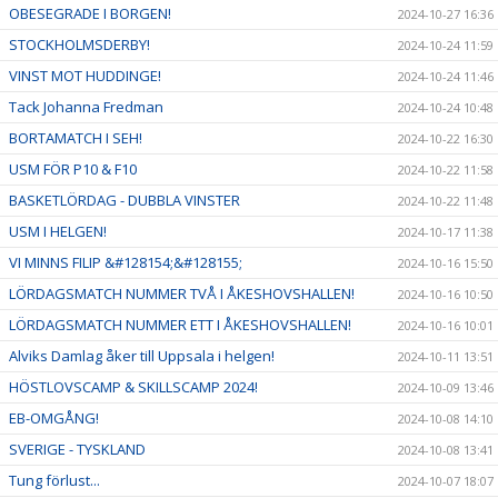
OBESEGRADE I BORGEN!
2024-10-27 16:36
STOCKHOLMSDERBY!
2024-10-24 11:59
VINST MOT HUDDINGE!
2024-10-24 11:46
Tack Johanna Fredman
2024-10-24 10:48
BORTAMATCH I SEH!
2024-10-22 16:30
USM FÖR P10 & F10
2024-10-22 11:58
BASKETLÖRDAG - DUBBLA VINSTER
2024-10-22 11:48
USM I HELGEN!
2024-10-17 11:38
VI MINNS FILIP &#128154;&#128155;
2024-10-16 15:50
LÖRDAGSMATCH NUMMER TVÅ I ÅKESHOVSHALLEN!
2024-10-16 10:50
LÖRDAGSMATCH NUMMER ETT I ÅKESHOVSHALLEN!
2024-10-16 10:01
Alviks Damlag åker till Uppsala i helgen!
2024-10-11 13:51
HÖSTLOVSCAMP & SKILLSCAMP 2024!
2024-10-09 13:46
EB-OMGÅNG!
2024-10-08 14:10
SVERIGE - TYSKLAND
2024-10-08 13:41
Tung förlust...
2024-10-07 18:07