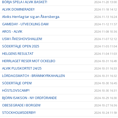
BÖRJA SPELA I ALVIK BASKET!
2024-11-20 13:00
ALVIK DOMINERADE!!
2024-11-18 14:12
Alviks Herrlag tar sig an Åkersberga.
2024-11-13 16:24
GAMEDAY - UTVECKLING DAM
2024-11-12 11:57
AROS - ALVIK
2024-11-08 10:36
USM I ÅKESHOVSHALLEN!
2024-11-07 12:12
SÖDERTÄLJE OPEN 2025
2024-11-05 11:04
HELGENS RESULTAT
2024-11-04 11:03
HERRLAGET RESER MOT OCKELBO
2024-10-31 16:49
ALVIK PLUSKORTET 24/25
2024-10-31 16:33
LÖRDAGSMATCH - BRÄNNKYRKAHALLEN
2024-10-31 16:32
SÖDERTÄLJE OPEN!
2024-10-30 16:45
HÖSTLOVSCAMP!
2024-10-30 16:31
BJÖRN ISAKSON - NY ORDFÖRANDE
2024-10-29 16:30
OBESEGRADE I BORGEN!
2024-10-27 16:36
STOCKHOLMSDERBY!
2024-10-24 11:59