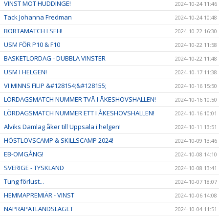
VINST MOT HUDDINGE!
2024-10-24 11:46
Tack Johanna Fredman
2024-10-24 10:48
BORTAMATCH I SEH!
2024-10-22 16:30
USM FÖR P10 & F10
2024-10-22 11:58
BASKETLÖRDAG - DUBBLA VINSTER
2024-10-22 11:48
USM I HELGEN!
2024-10-17 11:38
VI MINNS FILIP &#128154;&#128155;
2024-10-16 15:50
LÖRDAGSMATCH NUMMER TVÅ I ÅKESHOVSHALLEN!
2024-10-16 10:50
LÖRDAGSMATCH NUMMER ETT I ÅKESHOVSHALLEN!
2024-10-16 10:01
Alviks Damlag åker till Uppsala i helgen!
2024-10-11 13:51
HÖSTLOVSCAMP & SKILLSCAMP 2024!
2024-10-09 13:46
EB-OMGÅNG!
2024-10-08 14:10
SVERIGE - TYSKLAND
2024-10-08 13:41
Tung förlust...
2024-10-07 18:07
HEMMAPREMIÄR - VINST
2024-10-06 14:08
NAPRAPATLANDSLAGET
2024-10-04 11:51