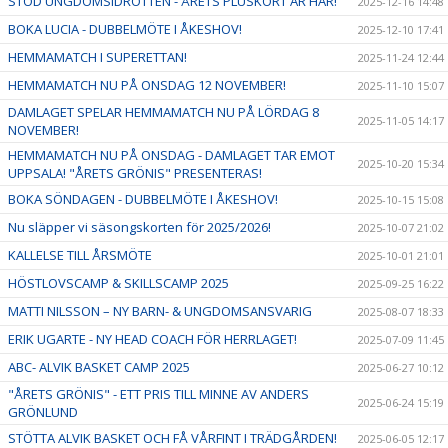
STÖD UNGDOMSIDROTTEN - ÅRETS PLUSKORT ÄR HÄR!
2025-12-16 14:48
BOKA LUCIA - DUBBELMÖTE I ÅKESHOV!
2025-12-10 17:41
HEMMAMATCH I SUPERETTAN!
2025-11-24 12:44
HEMMAMATCH NU PÅ ONSDAG 12 NOVEMBER!
2025-11-10 15:07
DAMLAGET SPELAR HEMMAMATCH NU PÅ LÖRDAG 8
2025-11-05 14:17
NOVEMBER!
HEMMAMATCH NU PÅ ONSDAG - DAMLAGET TAR EMOT
2025-10-20 15:34
UPPSALA! "ÅRETS GRÖNIS" PRESENTERAS!
BOKA SÖNDAGEN - DUBBELMÖTE I ÅKESHOV!
2025-10-15 15:08
Nu släpper vi säsongskorten för 2025/2026!
2025-10-07 21:02
KALLELSE TILL ÅRSMÖTE
2025-10-01 21:01
HÖSTLOVSCAMP & SKILLSCAMP 2025
2025-09-25 16:22
MATTI NILSSON – NY BARN- & UNGDOMSANSVARIG
2025-08-07 18:33
ERIK UGARTE - NY HEAD COACH FÖR HERRLAGET!
2025-07-09 11:45
ABC- ALVIK BASKET CAMP 2025
2025-06-27 10:12
"ÅRETS GRÖNIS" - ETT PRIS TILL MINNE AV ANDERS
2025-06-24 15:19
GRÖNLUND
STÖTTA ALVIK BASKET OCH FÅ VÅRFINT I TRÄDGÅRDEN!
2025-06-05 12:17