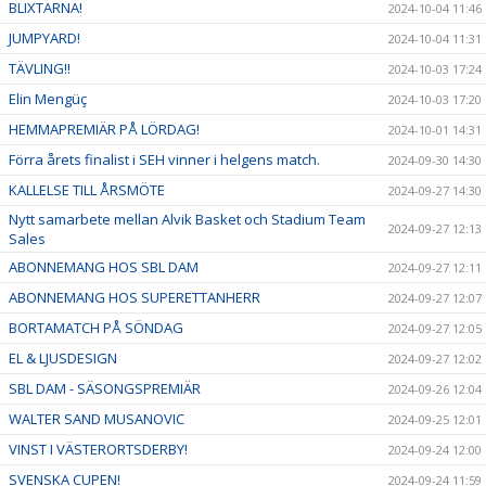
BLIXTARNA!
2024-10-04 11:46
JUMPYARD!
2024-10-04 11:31
TÄVLING!!
2024-10-03 17:24
Elin Mengüç
2024-10-03 17:20
HEMMAPREMIÄR PÅ LÖRDAG!
2024-10-01 14:31
Förra årets finalist i SEH vinner i helgens match.
2024-09-30 14:30
KALLELSE TILL ÅRSMÖTE
2024-09-27 14:30
Nytt samarbete mellan Alvik Basket och Stadium Team
2024-09-27 12:13
Sales
ABONNEMANG HOS SBL DAM
2024-09-27 12:11
ABONNEMANG HOS SUPERETTANHERR
2024-09-27 12:07
BORTAMATCH PÅ SÖNDAG
2024-09-27 12:05
EL & LJUSDESIGN
2024-09-27 12:02
SBL DAM - SÄSONGSPREMIÄR
2024-09-26 12:04
WALTER SAND MUSANOVIC
2024-09-25 12:01
VINST I VÄSTERORTSDERBY!
2024-09-24 12:00
SVENSKA CUPEN!
2024-09-24 11:59