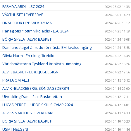
FARHIYA ABDI - LSC 2024
2024-05-02 14:33
VÄXTHUSET LEVERERAR!
2024-05-01 14:29
FINAL FOUR UPPSALA 3-5 MAJ!
2024-04-26 13:52
Panagiotis "Jotti" Nikolaidis - LSC 2024
2024-04-25 11:58
BÖRJA SPELA I ALVIK BASKET!
2024-04-24 16:08
Damlandslaget är redo för nästa EM-kvalsomgång!
2024-04-24 15:58
Olivia Harm - En riktig förebild
2024-04-22 16:45
Världsmästarna Tyskland är nästa utmaning
2024-04-22 15:26
ALVIK BASKET - EL & LJUSDESIGN
2024-04-22 12:56
PRATA OM ALLT
2024-04-15 15:12
ALVIK -BLACKEBERG, SÖNDAGSDERBY!
2024-04-14 22:00
Utveckling Dam - 2:a i Basketettan
2024-04-12 17:11
LUCAS PEREZ - LUDDE SKILLS CAMP 2024
2024-04-12 14:01
ALVIKS VÄXTHUS LEVERERAR!
2024-04-11 14:13
BÖRJA SPELA I ALVIK BASKET!
2024-04-10 15:23
USM I HELGEN!
2024-04-10 14:56