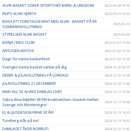
ALVIK BASKET SÖKER SPORTCHEF BARN- & UNGDOM
2025-05-28 14:10
FILIPS ALVIK HJÄRTA
2025-05-21 14:26
BOKA ETT FÖRETAGSEVENT MED ALVIK - BASKET PÅ ER
2025-05-10
SOMMARAVSLUTNING!
STYRELSEN ALVIK BASKET
2025-05-09
BÖRJA I KIDS CLUB!
2025-01-07 15:45
ÄNTLIGEN MATCH!
2025-01-02 12:55
Dags för nästa basketfest!
2025-01-02 10:52
Sveriges bästa basket väntar på dig
2024-12-20 09:19
DERBY & JULAVSLUTNING PÅ LÖRDAG!
2024-12-19 13:59
JULAVSLUTNING 21 DECEMBER!
2024-12-18 11:40
MAN VILL SE ALVIKS DAMLAG LIVE!!
2024-12-17 13:54
Säkra dina biljetter till EM-kvalmatchen i basket mellan
2024-12-17 13:46
Sverige och Montenegro!
EL & LJUSDESIGN FIRAR 30 ÅR!
2024-12-13 14:25
Tureberg står på tur!
2024-12-13 14:22
DAMLAGET ÅKER NORRUT!
2024-12-12 11:42