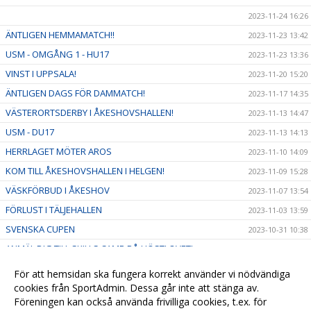
2023-11-24 16:26
ÄNTLIGEN HEMMAMATCH!!
2023-11-23 13:42
USM - OMGÅNG 1 - HU17
2023-11-23 13:36
VINST I UPPSALA!
2023-11-20 15:20
ÄNTLIGEN DAGS FÖR DAMMATCH!
2023-11-17 14:35
VÄSTERORTSDERBY I ÅKESHOVSHALLEN!
2023-11-13 14:47
USM - DU17
2023-11-13 14:13
HERRLAGET MÖTER AROS
2023-11-10 14:09
KOM TILL ÅKESHOVSHALLEN I HELGEN!
2023-11-09 15:28
VÄSKFÖRBUD I ÅKESHOV
2023-11-07 13:54
FÖRLUST I TÄLJEHALLEN
2023-11-03 13:59
SVENSKA CUPEN
2023-10-31 10:38
ANMÄL DIG TILL SKILLS CAMP PÅ HÖSTLOVET!
2023-10-21 08:23
HEMMAPREMIÄR, ALVIK MÖTER EOS
2023-10-21 08:18
För att hemsidan ska fungera korrekt använder vi nödvändiga
cookies från SportAdmin. Dessa går inte att stänga av.
2023-09-27 16:31
Föreningen kan också använda frivilliga cookies, t.ex. för
2023-09-01 11:20