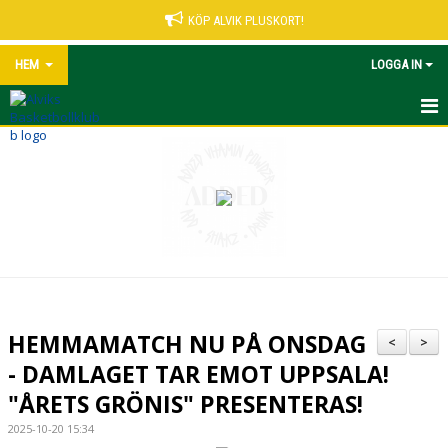
KÖP ALVIK PLUSKORT!
HEM
LOGGA IN
START
NYHETER
VÅRA LEDARE
MATCHER UNGDOM
KALENDER
HEMMAMATCH NU PÅ ONSDAG
<
>
ALVIK PLUSKORT
- DAMLAGET TAR EMOT UPPSALA!
"ÅRETS GRÖNIS" PRESENTERAS!
KONTAKT
2025-10-20 15:34