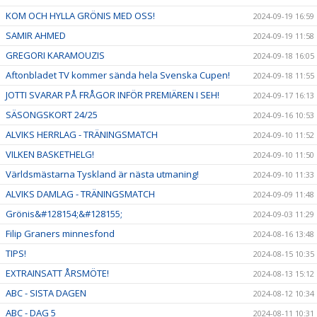
KOM OCH HYLLA GRÖNIS MED OSS!
2024-09-19 16:59
SAMIR AHMED
2024-09-19 11:58
GREGORI KARAMOUZIS
2024-09-18 16:05
Aftonbladet TV kommer sända hela Svenska Cupen!
2024-09-18 11:55
JOTTI SVARAR PÅ FRÅGOR INFÖR PREMIÄREN I SEH!
2024-09-17 16:13
SÄSONGSKORT 24/25
2024-09-16 10:53
ALVIKS HERRLAG - TRÄNINGSMATCH
2024-09-10 11:52
VILKEN BASKETHELG!
2024-09-10 11:50
Världsmästarna Tyskland är nästa utmaning!
2024-09-10 11:33
ALVIKS DAMLAG - TRÄNINGSMATCH
2024-09-09 11:48
Grönis&#128154;&#128155;
2024-09-03 11:29
Filip Graners minnesfond
2024-08-16 13:48
TIPS!
2024-08-15 10:35
EXTRAINSATT ÅRSMÖTE!
2024-08-13 15:12
ABC - SISTA DAGEN
2024-08-12 10:34
ABC - DAG 5
2024-08-11 10:31