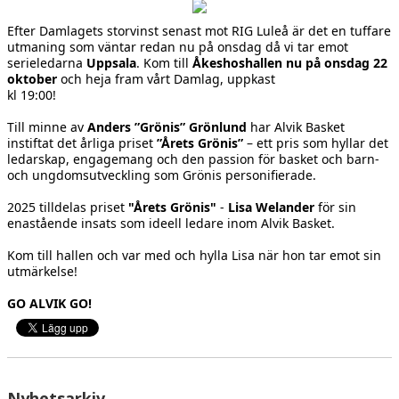
Efter Damlagets storvinst senast mot RIG Luleå är det en tuffare
utmaning som väntar redan nu på onsdag då vi tar emot
serieledarna
Uppsala
. Kom till
Åkeshoshallen nu på onsdag 22
oktober
och heja fram vårt Damlag, uppkast
kl 19:00!
Till minne av
Anders ”Grönis” Grönlund
har Alvik Basket
instiftat det årliga priset
”Årets Grönis”
– ett pris som hyllar det
ledarskap, engagemang och den passion för basket och barn-
och ungdomsutveckling som Grönis personifierade.
2025 tilldelas priset
"Årets Grönis"
-
Lisa Welander
för sin
enastående insats som ideell ledare inom Alvik Basket.
Kom till hallen och var med och hylla Lisa när hon tar emot sin
utmärkelse!
GO ALVIK GO!
Nyhetsarkiv