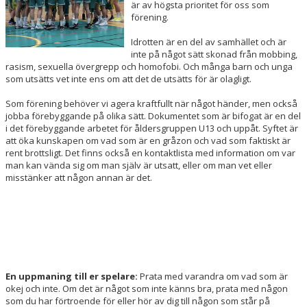
är av högsta prioritet för oss som
förening.
Idrotten är en del av samhället och är
inte på något sätt skonad från mobbing,
rasism, sexuella övergrepp och homofobi. Och många barn och unga
som utsätts vet inte ens om att det de utsätts för är olagligt.
Som förening behöver vi agera kraftfullt när något händer, men också
jobba förebyggande på olika sätt. Dokumentet som är bifogat är en del
i det förebyggande arbetet för åldersgruppen U13 och uppåt. Syftet är
att öka kunskapen om vad som är en gråzon och vad som faktiskt är
rent brottsligt. Det finns också en kontaktlista med information om var
man kan vända sig om man själv är utsatt, eller om man vet eller
misstänker att någon annan är det.
En uppmaning till er spelare:
Prata med varandra om vad som är
okej och inte. Om det är något som inte känns bra, prata med någon
som du har förtroende för eller hör av dig till någon som står på