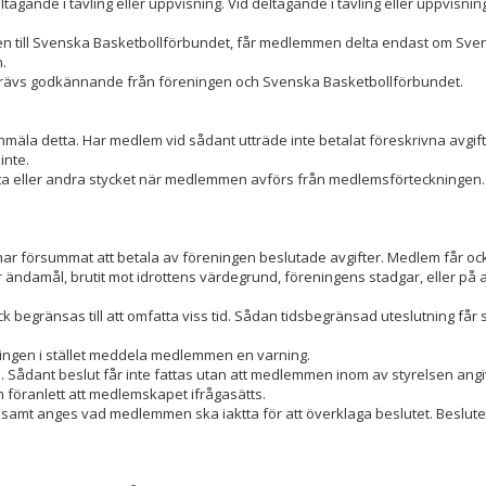
tagande i tävling eller uppvisning. Vid deltagande i tävling eller uppvisni
luten till Svenska Basketbollförbundet, får medlemmen delta endast om Sv
n.
e krävs godkännande från föreningen och Svenska Basketbollförbundet.
mäla detta. Har medlem vid sådant utträde inte betalat föreskrivna avgifte
inte.
ta eller andra stycket när medlemmen avförs från medlemsförteckninge
r försummat att betala av föreningen beslutade avgifter. Medlem får ock
amål, brutit mot idrottens värdegrund, föreningens stadgar, eller på a
ock begränsas till att omfatta viss tid. Sådan tidsbegränsad uteslutning få
föreningen i stället meddela medlemmen en varning.
. Sådant beslut får inte fattas utan att medlemmen inom av styrelsen angi
om föranlett att medlemskapet ifrågasätts.
s samt anges vad medlemmen ska iaktta för att överklaga beslutet. Beslute