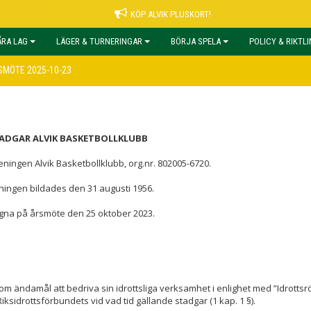
KÖP ALVIK PLUSKORT!
ÅRA LAG
LÄGER & TURNERINGAR
BÖRJA SPELA
POLICY & RIKTL
MÖTE 2025-10-23
ADGAR ALVIK BASKETBOLLKLUBB
̈reningen Alvik Basketbollklubb, org.nr. 802005-6720.
eningen bildades den 31 augusti 1956.
gna på årsmöte den 25 oktober 2023.
m ändamål att bedriva sin idrottsliga verksamhet i enlighet med ”Idrottsr
ksidrottsförbundets vid vad tid gällande stadgar (1 kap. 1 §).