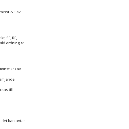
 minst 2/3 av
ikt, SF, RF,
ild ordning är
 minst 2/3 av
rämjande
kas till
m det kan antas