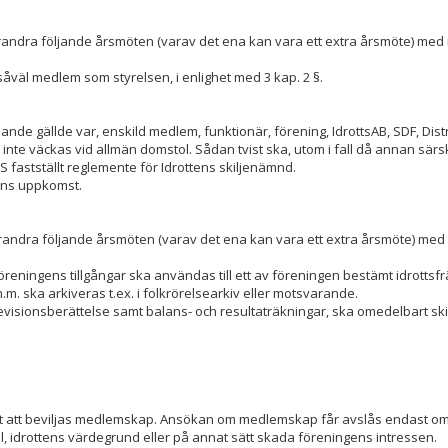
arandra följande årsmöten (varav det ena kan vara ett extra årsmöte) med
v såväl medlem som styrelsen, i enlighet med 3 kap. 2 §.
ållande gällde var, enskild medlem, funktionär, förening, IdrottsAB, SDF, Distr
nte väckas vid allmän domstol. Sådan tvist ska, utom i fall då annan särsk
RS fastställt reglemente för Idrottens skiljenämnd.
stens uppkomst.
varandra följande årsmöten (varav det ena kan vara ett extra årsmöte) med
̈reningens tillgångar ska användas till ett av föreningen bestämt idrottsf
.m. ska arkiveras t.ex. i folkrörelsearkiv eller motsvarande.
evisionsberättelse samt balans- och resultaträkningar, ska omedelbart skic
rätt att beviljas medlemskap. Ansökan om medlemskap får avslås endast o
 idrottens värdegrund eller på annat sätt skada föreningens intressen.