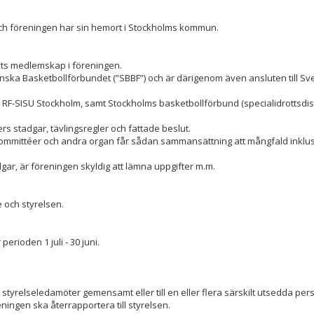
 och föreningen har sin hemort i Stockholms kommun.
ats medlemskap i föreningen.
enska Basketbollförbundet (”SBBF”) och är därigenom även ansluten till Sv
RF-SISU Stockholm, samt Stockholms basketbollförbund (specialidrottsdist
ers stadgar, tävlingsregler och fattade beslut.
kommittéer och andra organ får sådan sammansättning att mångfald inklu
dgar, är föreningen skyldig att lämna uppgifter m.m.
e och styrelsen.
erioden 1 juli - 30 juni.
å styrelseledamöter gemensamt eller till en eller flera särskilt utsedda per
eningen ska återrapportera till styrelsen.