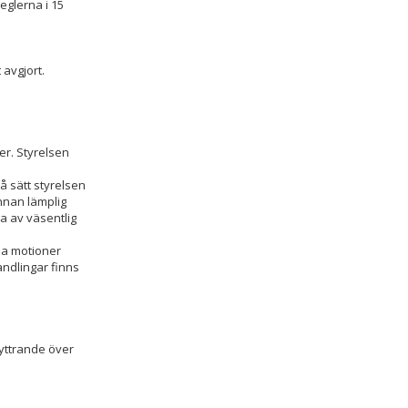
eglerna i 15
 avgjort.
er. Styrelsen
̊ sätt styrelsen
nnan lämplig
a av väsentlig
na motioner
andlingar finns
 yttrande över