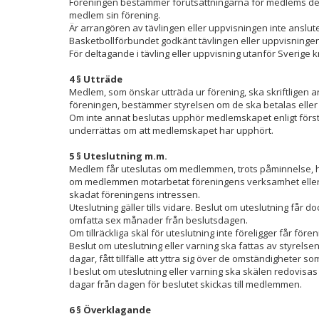
Föreningen bestämmer förutsättningarna för medlems del
medlem sin förening.
Är arrangören av tävlingen eller uppvisningen inte ans
Basketbollförbundet godkänt tävlingen eller uppvisninge
För deltagande i tävling eller uppvisning utanför Sverig
4 § Utträde
Medlem, som önskar utträda ur förening, ska skriftligen an
föreningen, bestämmer styrelsen om de ska betalas eller 
Om inte annat beslutas upphör medlemskapet enligt förs
underrättas om att medlemskapet har upphört.
5 § Uteslutning m.m.
Medlem får uteslutas om medlemmen, trots påminnelse, ha
om medlemmen motarbetat föreningens verksamhet eller änd
skadat föreningens intressen.
Uteslutning gäller tills vidare. Beslut om uteslutning får d
omfatta sex månader från beslutsdagen.
Om tillräckliga skäl för uteslutning inte föreligger får 
Beslut om uteslutning eller varning ska fattas av styrelsen
dagar, fått tillfälle att yttra sig över de omständigheter s
I beslut om uteslutning eller varning ska skälen redovisa
dagar från dagen för beslutet skickas till medlemmen.
6 § Överklagande