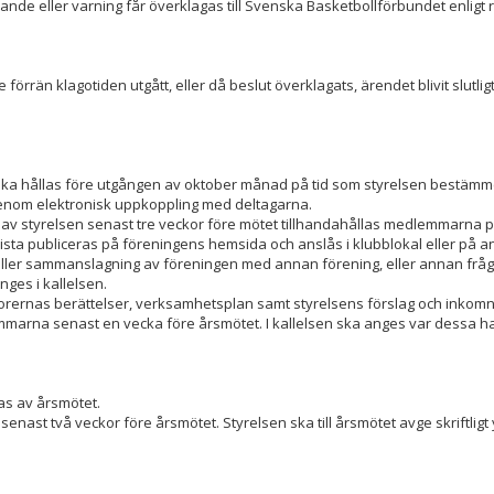
 eller varning får överklagas till Svenska Basketbollförbundet enligt r
rän klagotiden utgått, eller då beslut överklagats, ärendet blivit slutligt
ska hållas före utgången av oktober månad på tid som styrelsen bestämm
er genom elektronisk uppkoppling med deltagarna.
 ska av styrelsen senast tre veckor före mötet tillhandahållas medlemmarna pa
slista publiceras på föreningens hemsida och anslås i klubblokal eller på a
 eller sammanslagning av föreningen med annan förening, eller annan fråg
nges i kallelsen.
sorernas berättelser, verksamhetsplan samt styrelsens förslag och inkom
emmarna senast en vecka före årsmötet. I kallelsen ska anges var dessa h
s av årsmötet.
nast två veckor före årsmötet. Styrelsen ska till årsmötet avge skriftligt