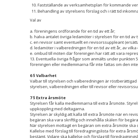
Fastställande av verksamhetsplan för kommande ver
Behandling av styrelsens förslag och i rätt tid inkomn
Val av
a. föreningens ordförande för en tid av ett år;
b. halva antalet övriga ledamöter i styrelsen för en tid av tv
c. en revisor samt eventuellt en revisorssuppleant (ersättare)
d. ledamöter i valberedningen för en tid av ett år, av vilk
e. ombud till möten där föreningen har rätt att vara r
13. Eventuella övriga frågor som anmälts under punkten
föreningen eller medlemmarna får inte fattas om den inte
6 § Valbarhet
Valbar till styrelsen och valberedningen är röstberättigad
styrelsen, valberedningen eller till revisor eller revisorssu
7 § Extra årsmöte
Styrelsen får kalla medlemmarna till extra årsmöte. Styre
uppkoppling med deltagarna.
Styrelsen är skyldig att kalla till extra årsmöte när en 
begäran ska vara skriftlig och innehålla skälen för begär
När styrelsen mottagit en begäran om extra årsmöte ska d
Kallelse med förslag till föredragningslista för extra år
bestämt. Vidare ska kallelse och förslag till föredragning