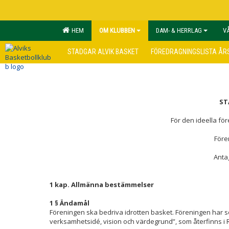
HEM
OM KLUBBEN
DAM- & HERRLAG
V
STADGAR ALVIK BASKET
FÖREDRAGNINGSLISTA ÅRS
ST
För den ideella fo
För
Anta
1 kap. Allmänna bestämmelser
1 § Ändamål
Föreningen ska bedriva idrotten basket. Föreningen har so
verksamhetsidé, vision och värdegrund”, som återfinns i Ri