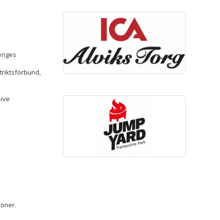
eriges
riktsförbund,
sive
soner.