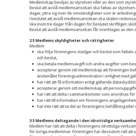
Medlemskap beviljas av styrelsen eller av den som styrelsen
Beslut att avslå medlemsansökan ska fattas av styrelsen. In
dagar, yttra sig över de omständigheter som är anledninge
I beslutet att avslå medlemsansökan ska skälen redovis
ska inom tre dagar från dagen för beslutet skriftligen ski
Beslut att avslå medlemsansökan får överklagas av den 
2 § Medlems skyldigheter och rättigheter
Medlem
ska följa föreningens stadgar och beslut som fattats a
och beslut,
ska betala medlemsavgift och andra avgifter som besl
accepterar genom sitt medlemskap att föreningen beh
ändamålet föreningsadministration i enlighet med gä
har rätt att få information enligt gällande datask
accepterar genom sitt medlemskap att personuppgifter
har rätt att delta i sammankomster som anordnas fo
har rätt till information om föreningens angelägenhete
har inte rätt att ta del av föreningens behållning ell
3 § Medlems deltagande i den idrottsliga verksamh
Medlem har rätt att delta i föreningens idrottsliga verk
för övriga medlemmar. Föreningen har dessutom rätt att up