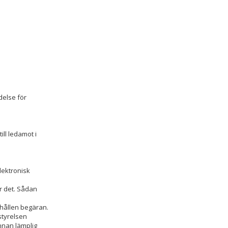
else för
ill ledamot i
elektronisk
r det. Sådan
hållen begäran.
 styrelsen
nnan lämplig