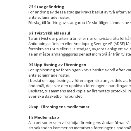
7 § Stadgeändring
För ändring av dessa stadgar krävs beslut av två efter v
antalet lämnade röster.
Förslag till ändring av stadgarna får skriftligen lämnas a
8 § Tvist/skiljeklausul
Talan i tvist där parterna är, eller när omtvistat rättsförh
Antidopingstiftelsen eller Antidoping Sverige AB (ADSE) får i
föreskriven i SF:s eller RF:s stadgar, avgöras enligt ett av 
Talan måste anhängiggöras senast inom två år från tvi
9 § Upplösning av föreningen
För upplösning av föreningen krävs beslut av två efter 
antalet lämnade röster.
I beslut om upplösning av föreningen ska anges dels att fo
ändamål, dels var den upplösta föreningens handlingar m
Beslutet, tillsammans med kopia av årsmötets protokoll, r
Svenska Basketbollförbundet.
2 kap. Föreningens medlemmar
1 § Medlemskap
Alla personer som vill stödja föreningens ändamål har 
att sökanden kommer att motarbeta föreningens ändamål,