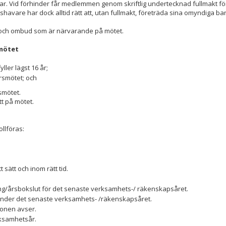
ar. Vid förhinder får medlemmen genom skriftlig undertecknad fullmakt fö
are har dock alltid rätt att, utan fullmakt, företräda sina omyndiga barn
 och ombud som är närvarande på mötet.
smötet
er lägst 16 år;
rsmötet; och
mötet.
t på mötet.
llföras:
sätt och inom rätt tid.
/årsbokslut för det senaste verksamhets-/ räkenskapsåret.
 under det senaste verksamhets- /räkenskapsåret.
sionen avser.
ksamhetsår.