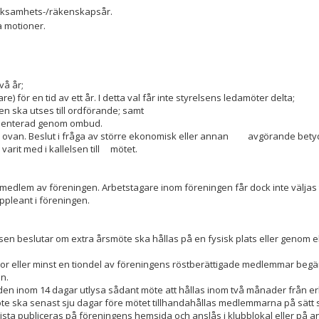
ksamhets-/räkenskapsår.
a motioner.
å år;
 för en tid av ett år. I detta val får inte styrelsens ledamöter delta;
a en ska utses till ordförande; samt
epresenterad genom ombud.
 5 ovan. Beslut i fråga av större ekonomisk eller annan avgörande betyd
 varit med i kallelsen till mötet.
 medlem av föreningen. Arbetstagare inom föreningen får dock inte väljas t
ppleant i föreningen.
lsen beslutar om extra årsmöte ska hållas på en fysisk plats eller genom 
revisor eller minst en tiondel av föreningens röstberättigade medlemmar begä
an.
en inom 14 dagar utlysa sådant möte att hållas inom två månader från er
smöte ska senast sju dagar före mötet tillhandahållas medlemmarna på sätt
slista publiceras på föreningens hemsida och anslås i klubblokal eller på a