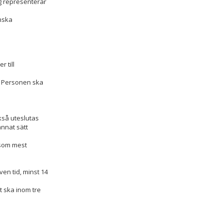
ng representerar
enska
r till
n. Personen ska
så uteslutas
nnat sätt
r som mest
ven tid, minst 14
t ska inom tre