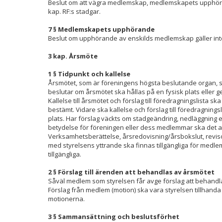
Beslut om att vägra medlemskap, medlemskapets upphörande
kap. RF:s stadgar.
7 § Medlemskapets upphörande
Beslut om upphörande av enskilds medlemskap gäller inte för
3 kap. Årsmöte
1 § Tidpunkt och kallelse
Årsmötet, som är föreningens högsta beslutande organ, 
beslutar om årsmötet ska hållas på en fysisk plats ell
Kallelse till årsmötet och förslag till föredragningslista
bestämt. Vidare ska kallelse och förslag till föredragning
plats. Har förslag väckts om stadgeändring, nedläggning
betydelse för föreningen eller dess medlemmar ska det a
Verksamhetsberättelse, årsredovisning/årsbokslut, revi
med styrelsens yttrande ska finnas tillgängliga för medl
tillgängliga.
2 § Förslag till ärenden att behandlas av årsmötet
Såväl medlem som styrelsen får avge förslag att behandla
Förslag från medlem (motion) ska vara styrelsen tillhanda se
motionerna.
3 § Sammansättning och beslutsförhet