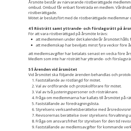
Årsmöte består av närvarande röstberättigade medlemm
ombud. Ombud får enbart företräda en medlem. Vårdnadshav
röstberättigade.
Mötet är beslutsfört med de röstberättigade medlemmar
4 § Rösträtt samt yttrande- och förslagsrätt på år
För att vara röstberättigad på årsmöte krävs:
att medlemmen under det kalenderår årsmötet hålls fyll
att medlemskap har beviljats minst fyra veckor före å
att medlemsavgifter har betalats senast en vecka före års
Medlem som inte har rösträtt har yttrande- och förslagsrät
5 § Ärenden vid årsmötet
Vid årsmötet ska följande ärenden behandlas och protoko
Fastställande av röstlängd för mötet.
Val av ordförande och protokollförare för mötet.
Val av två justeringspersoner och rösträknare.
Fråga om medlemmarna har kallats till årsmötet på rätt 
Fastställande av föredragningslista.
Styrelsens verksamhetsberättelse med årsredovisning
Revisorernas berättelse över styrelsens förvaltning
Fråga om ansvarsfrihet för styrelsen för den tid revi
Fastställande av medlemsavgifter för kommande ver