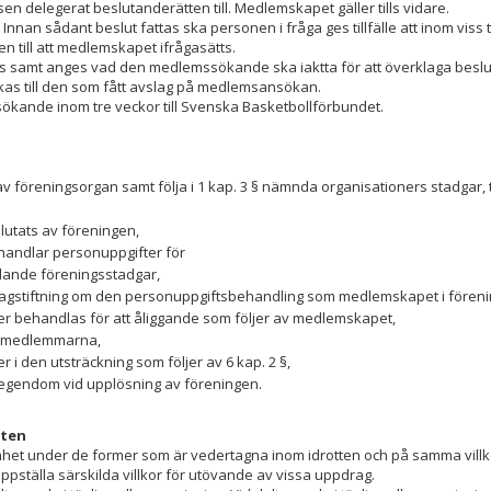
 delegerat beslutanderätten till. Medlemskapet gäller tills vidare.
nan sådant beslut fattas ska personen i fråga ges tillfälle att inom viss t
n till att medlemskapet ifrågasätts.
as samt anges vad den medlemssökande ska iaktta för att överklaga beslu
ckas till den som fått avslag på medlemsansökan.
sökande inom tre veckor till Svenska Basketbollförbundet.
v föreningsorgan samt följa i 1 kap. 3 § nämnda organisationers stadgar, t
utats av föreningen,
andlar personuppgifter för
llande föreningsstadgar,
yddslagstiftning om den personuppgiftsbehandling som medlemskapet i fören
 behandlas för att åliggande som följer av medlemskapet,
̈r medlemmarna,
r i den utsträckning som följer av 6 kap. 2 §,
er egendom vid upplösning av föreningen.
eten
samhet under de former som är vedertagna inom idrotten och på samma villk
pställa särskilda villkor för utövande av vissa uppdrag.