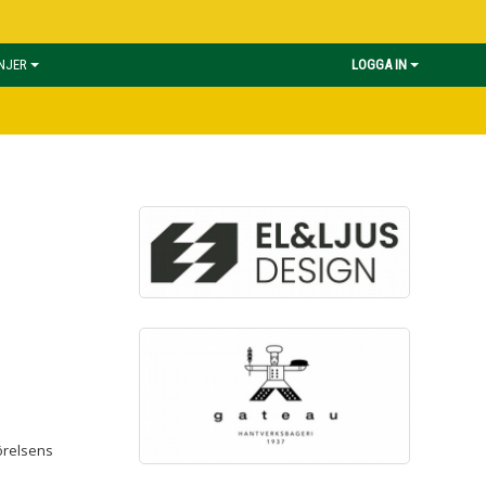
INJER
LOGGA IN
örelsens