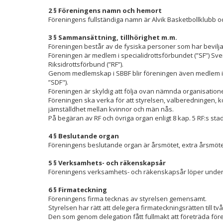
2 § Föreningens namn och hemort
Föreningens fullständiga namn är Alvik Basketbollklubb
3 § Sammansättning, tillhörighet m.m.
Föreningen består av de fysiska personer som har bevilj
Föreningen är medlem i specialidrottsförbundet (”SF”) Sv
Riksidrottsförbund (”RF”).
Genom medlemskap i SBBF blir föreningen även medlem i 
”SDF").
Föreningen är skyldig att följa ovan nämnda organisation
Föreningen ska verka för att styrelsen, valberedningen, 
jämställdhet mellan kvinnor och män nås.
På begäran av RF och övriga organ enligt 8 kap. 5 RF:s sta
4 § Beslutande organ
Föreningens beslutande organ är årsmötet, extra årsmöt
5 § Verksamhets- och räkenskapsår
Föreningens verksamhets- och räkenskapsår löper under p
6 § Firmateckning
Föreningens firma tecknas av styrelsen gemensamt.
Styrelsen har rätt att delegera firmateckningsrätten till tv
Den som genom delegation fått fullmakt att företräda för