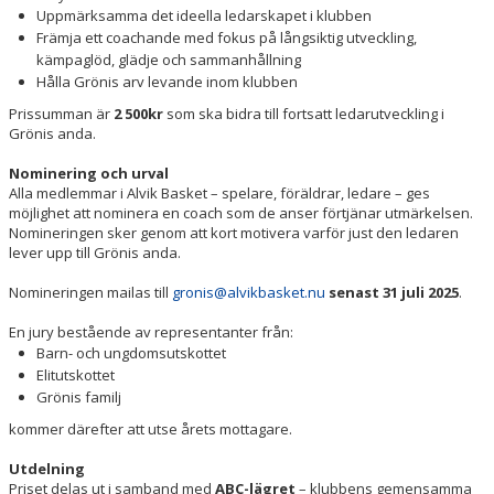
Uppmärksamma det ideella ledarskapet i klubben
Främja ett coachande med fokus på långsiktig utveckling,
kämpaglöd, glädje och sammanhållning
Hålla Grönis arv levande inom klubben
Prissumman är
2 500kr
som ska bidra till fortsatt ledarutveckling i
Grönis anda.
Nominering och urval
Alla medlemmar i Alvik Basket – spelare, föräldrar, ledare – ges
möjlighet att nominera en coach som de anser förtjänar utmärkelsen.
Nomineringen sker genom att kort motivera varför just den ledaren
lever upp till Grönis anda.
Nomineringen mailas till
gronis@alvikbasket.nu
senast 31 juli 2025
.
En jury bestående av representanter från:
Barn- och ungdomsutskottet
Elitutskottet
Grönis familj
kommer därefter att utse årets mottagare.
Utdelning
Priset delas ut i samband med
ABC-lägret
– klubbens gemensamma