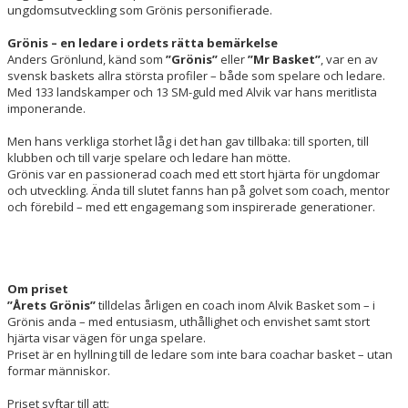
ungdomsutveckling som Grönis personifierade.
Grönis – en ledare i ordets rätta bemärkelse
Anders Grönlund, känd som
”Grönis”
eller
”Mr Basket”
, var en av
svensk baskets allra största profiler – både som spelare och ledare.
Med 133 landskamper och 13 SM-guld med Alvik var hans meritlista
imponerande.
Men hans verkliga storhet låg i det han gav tillbaka: till sporten, till
klubben och till varje spelare och ledare han mötte.
Grönis var en passionerad coach med ett stort hjärta för ungdomar
och utveckling. Ända till slutet fanns han på golvet som coach, mentor
och förebild – med ett engagemang som inspirerade generationer.
Om priset
”Årets Grönis”
tilldelas årligen en coach inom Alvik Basket som – i
Grönis anda – med entusiasm, uthållighet och envishet samt stort
hjärta visar vägen för unga spelare.
Priset är en hyllning till de ledare som inte bara coachar basket – utan
formar människor.
Priset syftar till att: