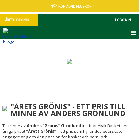
KÖP ALVIK PLUSKORT!
ÅRETS GRÖNIS
LOGGA IN
ÅRETS GRÖNIS
"ÅRETS GRÖNIS" - ETT PRIS TILL
MINNE AV ANDERS GRÖNLUND
Till minne av
Anders ”Grönis” Grönlund
instiftar Alvik Basket det
årliga priset
”Årets Grönis”
– ett pris som hyllar det ledarskap,
engagemang och den passion för basket och barn- och