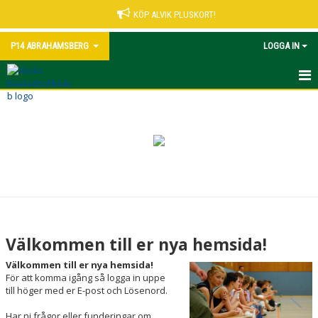
KÖP ALVIK PLUSKORT!
P14 ABRAHAMSBERG
LOGGA IN
HEM
NYHETER
KALENDER
MATCHER
TRUPPEN
Välkommen till er nya hemsida!
BILDGALLERI
Välkommen till er nya hemsida!
För att komma igång så logga in uppe
DOKUMENT
till höger med er E-post och Lösenord.
Har ni frågor eller funderingar om
KONTAKT