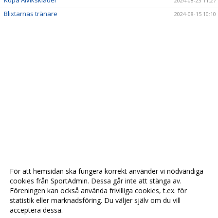
Köpa Alvikskläder
2024-08-23 11:27
Blixtarnas tränare
2024-08-15 10:10
För att hemsidan ska fungera korrekt använder vi nödvändiga
cookies från SportAdmin. Dessa går inte att stänga av.
Föreningen kan också använda frivilliga cookies, t.ex. för
statistik eller marknadsföring. Du väljer själv om du vill
acceptera dessa.