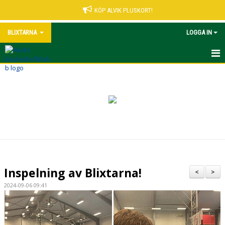
KÖP ALVIK PLUSKORT!
BLIXTARNA
LOGGA IN
HEM
NYHETER
KALENDER
TRUPPEN
BILDGALLERI
Inspelning av Blixtarna!
<
>
KONTAKT
2024-09-06 09:41