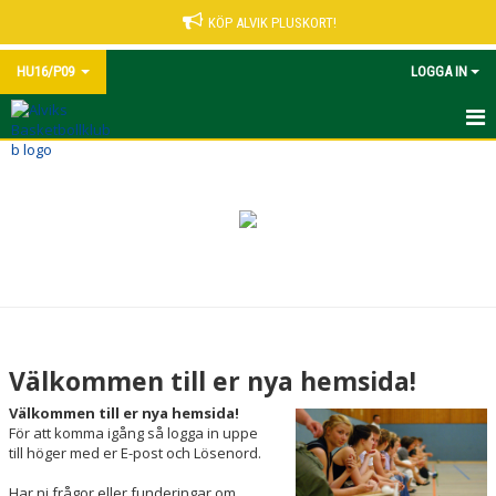
KÖP ALVIK PLUSKORT!
HU16/P09
LOGGA IN
HEM
NYHETER
KALENDER
MATCHER
TRUPPEN
Välkommen till er nya hemsida!
BILDGALLERI
Välkommen till er nya hemsida!
För att komma igång så logga in uppe
DOKUMENT
till höger med er E-post och Lösenord.
Har ni frågor eller funderingar om
KONTAKT