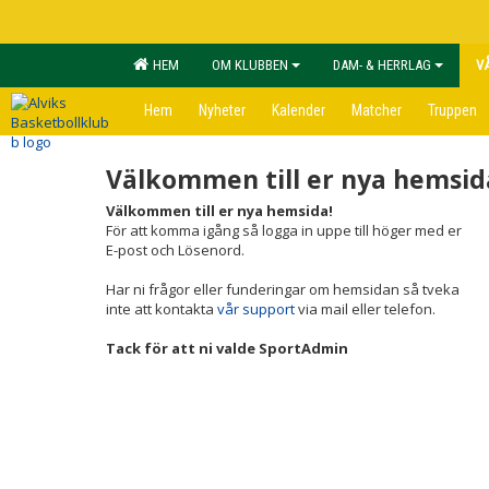
HEM
OM KLUBBEN
DAM- & HERRLAG
V
Hem
Nyheter
Kalender
Matcher
Truppen
Välkommen till er nya hemsid
Välkommen till er nya hemsida!
För att komma igång så logga in uppe till höger med er
E-post och Lösenord.
Har ni frågor eller funderingar om hemsidan så tveka
inte att kontakta
vår support
via mail eller telefon.
Tack för att ni valde SportAdmin