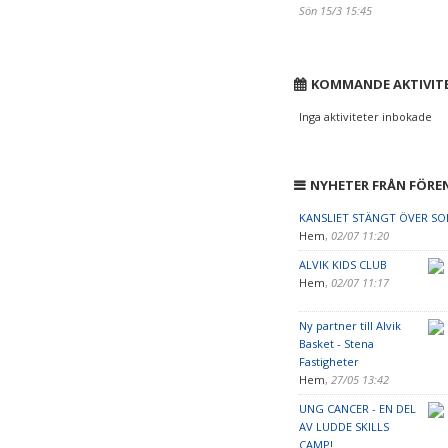
Sön 15/3 15:45
KOMMANDE AKTIVIT
Inga aktiviteter inbokade
NYHETER FRÅN FÖRE
KANSLIET STÄNGT ÖVER S
Hem
,
02/07 11:20
ALVIK KIDS CLUB
Hem
,
02/07 11:17
Ny partner till Alvik
Basket - Stena
Fastigheter
Hem
,
27/05 13:42
UNG CANCER - EN DEL
AV LUDDE SKILLS
CAMP!