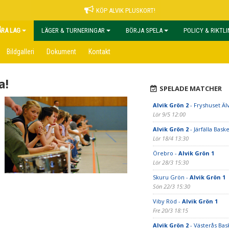
KÖP ALVIK PLUSKORT!
ÅRA LAG
LÄGER & TURNERINGAR
BÖRJA SPELA
POLICY & RIKTL
Bildgalleri
Dokument
Kontakt
a!
SPELADE MATCHER
Alvik Grön 2
- Fryshuset Äl
Lör 9/5 12:00
Alvik Grön 2
- Järfälla Baske
Lör 18/4 13:30
Örebro -
Alvik Grön 1
Lör 28/3 15:30
Skuru Grön -
Alvik Grön 1
Sön 22/3 15:30
Viby Röd -
Alvik Grön 1
Fre 20/3 18:15
Alvik Grön 2
- Västerås Bas