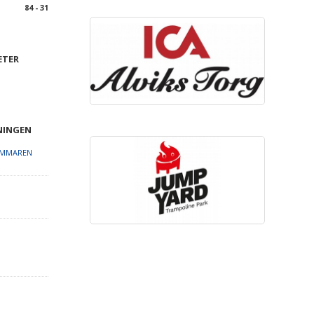
84 - 31
ETER
NINGEN
OMMAREN