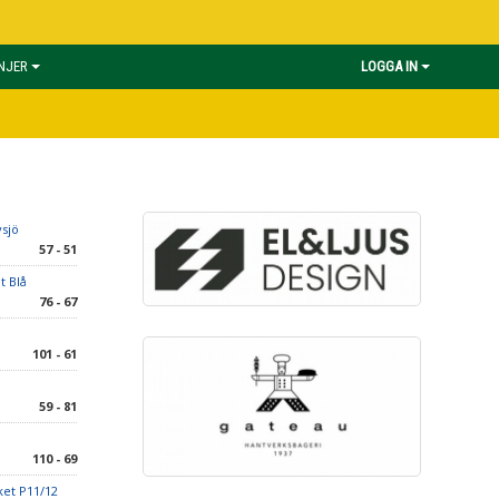
INJER
LOGGA IN
vsjö
57 - 51
t Blå
76 - 67
101 - 61
59 - 81
110 - 69
ket P11/12