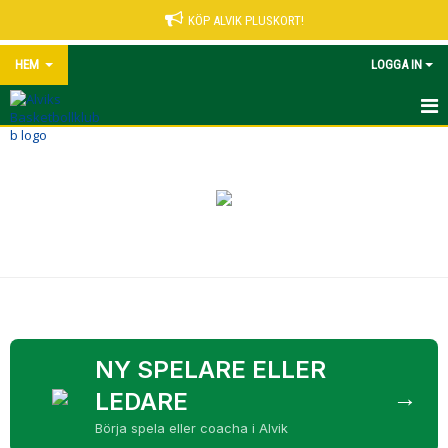
KÖP ALVIK PLUSKORT!
HEM
LOGGA IN
START
NYHETER
VÅRA LEDARE
MATCHER UNGDOM
KALENDER
ALVIK PLUSKORT
NY SPELARE ELLER
→
LEDARE
KONTAKT
Börja spela eller coacha i Alvik