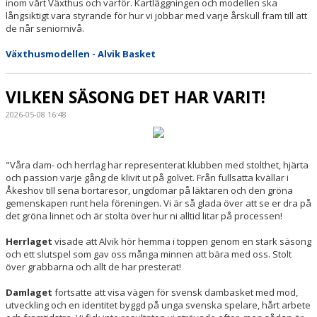
inom vårt Växthus och varför. Kartläggningen och modellen ska
långsiktigt vara styrande för hur vi jobbar med varje årskull fram till att
de når seniornivå.
Växthusmodellen - Alvik Basket
VILKEN SÄSONG DET HAR VARIT!
2026-05-08 16:48
"Våra dam- och herrlag har representerat klubben med stolthet, hjärta
och passion varje gång de klivit ut på golvet. Från fullsatta kvällar i
Åkeshov till sena bortaresor, ungdomar på läktaren och den gröna
gemenskapen runt hela föreningen. Vi är så glada över att se er dra på
det gröna linnet och är stolta över hur ni alltid litar på processen!
Herrlaget
visade att Alvik hör hemma i toppen genom en stark säsong
och ett slutspel som gav oss många minnen att bära med oss. Stolt
över grabbarna och allt de har presterat!
Damlaget
fortsatte att visa vägen för svensk dambasket med mod,
utveckling och en identitet byggd på unga svenska spelare, hårt arbete