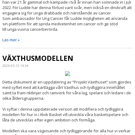
han var 21 år gammal och kämpade i två år innan han somnade in i juli
2022. För Ludde har denna förlust varit svår, men också en drivkraft att
engagera sig för unga drabbade och närstående av cancer.
Som ambassadör för Ung Cancer får Ludde möjligheten att använda
sin plattform för att sprida medvetenhet om cancer och ge stöd
till unga vuxna cancerberörda.
Läs mer »
VÄXTHUSMODELLEN
2026-05-13 14:34
Detta dokument är en uppdatering av “Projekt Växthuset” som gjordes
med syftet med att kartlägga vårt Växthus och tydliggöra innehållet
samt ta fram riktlinjer och ramverk för våra lag, spelare och ledare i de
olika åldersgrupperna.
Vi syftar i denna uppdaterade version att modifiera och tydliggöra
modellen för hur vi i Alvik Basket vill utveckla våra basketspelare och
låta de utvecklas efter egen ambition och förmåga.
Modellen ska vara vägvisande och tydliggörande för alla hur vi verkar