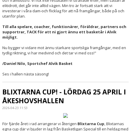
och framtidstro. Vi fick inte resultaten vi strävade efter, men sådan är
elitidrott, det går inte alltid vägen. Min tro är fortsatt stark att vi
investerar i våra dam-och flicklag för att nå framgångar, både på och
utanför plan.
Till alla spelare, coacher, funktionärer, föräldrar, partners och
supportrar, TACK för att ni gjort ännu ett basketår i Alvik
möjligt.
Nu bygger vi vidare mot ännu starkare sportsliga framgångar, med en
tydlig riktning, vi har medvind och det tar vi med oss!"
/Daniel Nilo, Sportchef Alvik Basket
Ses i hallen nästa säsong!
BLIXTARNA CUP! - LÖRDAG 25 APRIL I
ÅKESHOVSHALLEN
2026-04-23 11:53
För fjärde året i rad arrangerar vi återigen
Blixtarna Cup
, Blixtarnas
egna cup där vi bjuder in lag från Basketligan Special till en heldag med