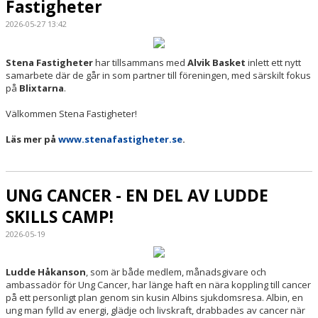
Fastigheter
2026-05-27 13:42
Stena Fastigheter
har tillsammans med
Alvik Basket
inlett ett nytt
samarbete där de går in som partner till föreningen, med särskilt fokus
på
Blixtarna
.
Välkommen Stena Fastigheter!
Läs mer på
www.stenafastigheter.se
.
UNG CANCER - EN DEL AV LUDDE
SKILLS CAMP!
2026-05-19
Ludde Håkanson
, som är både medlem, månadsgivare och
ambassadör för Ung Cancer, har länge haft en nära koppling till cancer
på ett personligt plan genom sin kusin Albins sjukdomsresa. Albin, en
ung man fylld av energi, glädje och livskraft, drabbades av cancer när