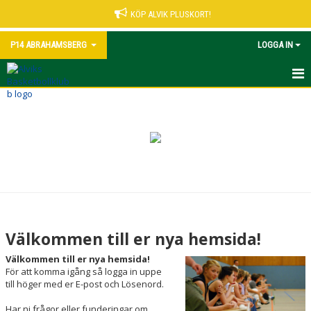
KÖP ALVIK PLUSKORT!
P14 ABRAHAMSBERG
LOGGA IN
HEM
NYHETER
KALENDER
MATCHER
TRUPPEN
Välkommen till er nya hemsida!
BILDGALLERI
Välkommen till er nya hemsida!
För att komma igång så logga in uppe
DOKUMENT
till höger med er E-post och Lösenord.
Har ni frågor eller funderingar om
KONTAKT