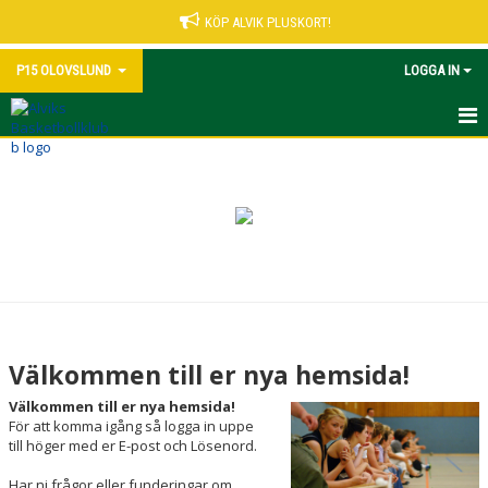
KÖP ALVIK PLUSKORT!
P15 OLOVSLUND
LOGGA IN
HEM
NYHETER
KALENDER
MATCHER
TRUPPEN
Välkommen till er nya hemsida!
BILDGALLERI
Välkommen till er nya hemsida!
För att komma igång så logga in uppe
DOKUMENT
till höger med er E-post och Lösenord.
Har ni frågor eller funderingar om
KONTAKT