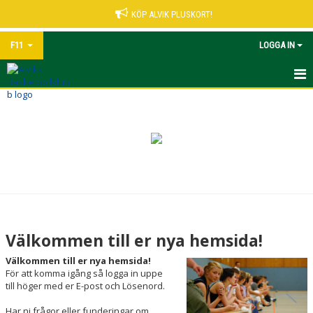
KÖP ALVIK PLUSKORT!
F11
LOGGA IN
HEM
NYHETER
KALENDER
MATCHER
TRUPPEN
Välkommen till er nya hemsida!
BILDGALLERI
Välkommen till er nya hemsida!
För att komma igång så logga in uppe
DOKUMENT
till höger med er E-post och Lösenord.
Har ni frågor eller funderingar om
KONTAKT