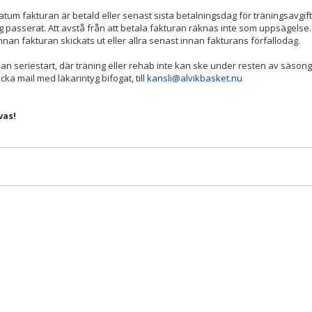
m fakturan är betald eller senast sista betalningsdag för träningsavgift
ng passerat. Att avstå från att betala fakturan räknas inte som uppsägelse.
nnan fakturan skickats ut eller allra senast innan fakturans förfallodag.
nnan seriestart, där träning eller rehab inte kan ske under resten av säson
ka mail med läkarintyg bifogat, till
kansli@alvikbasket.nu
vas!