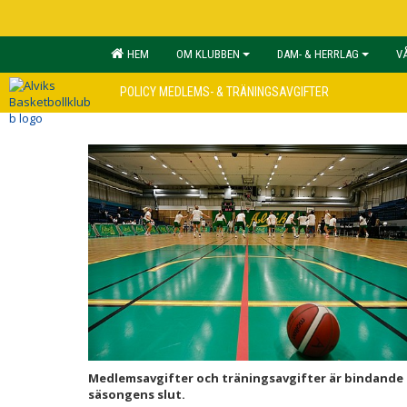
HEM
OM KLUBBEN
DAM- & HERRLAG
V
POLICY MEDLEMS- & TRÄNINGSAVGIFTER
Medlemsavgifter och träningsavgifter är bindande fö
säsongens slut.