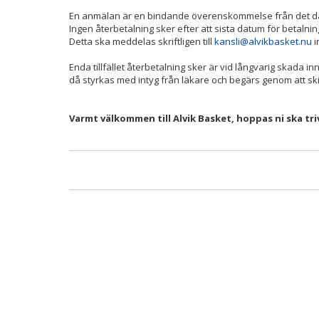
En anmälan är en bindande överenskommelse från det datu
Ingen återbetalning sker efter att sista datum för betalni
Detta ska meddelas skriftligen till
kansli@alvikbasket.nu
i
Enda tillfället återbetalning sker är vid långvarig skada i
då styrkas med intyg från läkare och begärs genom att skic
Varmt välkommen till Alvik Basket, hoppas ni ska tri