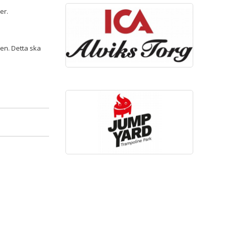
er.
gen. Detta ska