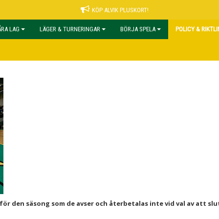
KÖP ALVIK PLUSKORT!
ÅRA LAG
LÄGER & TURNERINGAR
BÖRJA SPELA
POLICY & RIKTL
r den säsong som de avser och återbetalas inte vid val av att slu