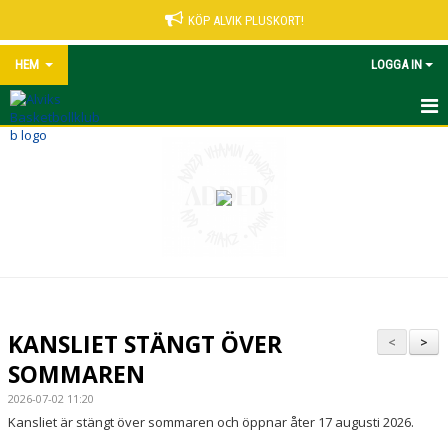
KÖP ALVIK PLUSKORT!
HEM
LOGGA IN
START
NYHETER
VÅRA LEDARE
MATCHER UNGDOM
KALENDER
KANSLIET STÄNGT ÖVER
<
>
ALVIK PLUSKORT
SOMMAREN
2026-07-02 11:20
KONTAKT
Kansliet är stängt över sommaren och öppnar åter 17 augusti 2026.