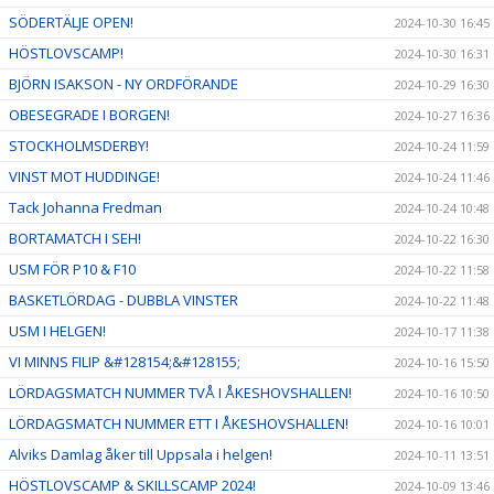
SÖDERTÄLJE OPEN!
2024-10-30 16:45
HÖSTLOVSCAMP!
2024-10-30 16:31
BJÖRN ISAKSON - NY ORDFÖRANDE
2024-10-29 16:30
OBESEGRADE I BORGEN!
2024-10-27 16:36
STOCKHOLMSDERBY!
2024-10-24 11:59
VINST MOT HUDDINGE!
2024-10-24 11:46
Tack Johanna Fredman
2024-10-24 10:48
BORTAMATCH I SEH!
2024-10-22 16:30
USM FÖR P10 & F10
2024-10-22 11:58
BASKETLÖRDAG - DUBBLA VINSTER
2024-10-22 11:48
USM I HELGEN!
2024-10-17 11:38
VI MINNS FILIP &#128154;&#128155;
2024-10-16 15:50
LÖRDAGSMATCH NUMMER TVÅ I ÅKESHOVSHALLEN!
2024-10-16 10:50
LÖRDAGSMATCH NUMMER ETT I ÅKESHOVSHALLEN!
2024-10-16 10:01
Alviks Damlag åker till Uppsala i helgen!
2024-10-11 13:51
HÖSTLOVSCAMP & SKILLSCAMP 2024!
2024-10-09 13:46