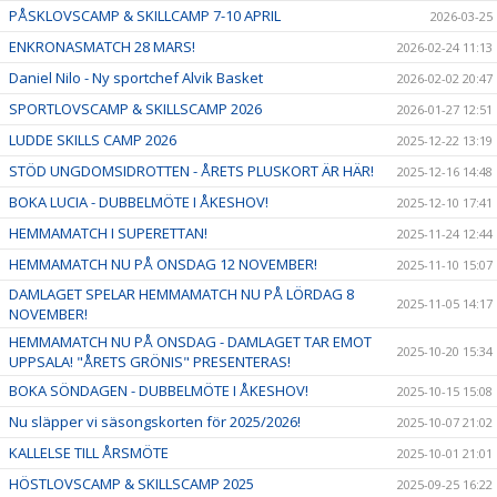
PÅSKLOVSCAMP & SKILLCAMP 7-10 APRIL
2026-03-25
ENKRONASMATCH 28 MARS!
2026-02-24 11:13
Daniel Nilo - Ny sportchef Alvik Basket
2026-02-02 20:47
SPORTLOVSCAMP & SKILLSCAMP 2026
2026-01-27 12:51
LUDDE SKILLS CAMP 2026
2025-12-22 13:19
STÖD UNGDOMSIDROTTEN - ÅRETS PLUSKORT ÄR HÄR!
2025-12-16 14:48
BOKA LUCIA - DUBBELMÖTE I ÅKESHOV!
2025-12-10 17:41
HEMMAMATCH I SUPERETTAN!
2025-11-24 12:44
HEMMAMATCH NU PÅ ONSDAG 12 NOVEMBER!
2025-11-10 15:07
DAMLAGET SPELAR HEMMAMATCH NU PÅ LÖRDAG 8
2025-11-05 14:17
NOVEMBER!
HEMMAMATCH NU PÅ ONSDAG - DAMLAGET TAR EMOT
2025-10-20 15:34
UPPSALA! "ÅRETS GRÖNIS" PRESENTERAS!
BOKA SÖNDAGEN - DUBBELMÖTE I ÅKESHOV!
2025-10-15 15:08
Nu släpper vi säsongskorten för 2025/2026!
2025-10-07 21:02
KALLELSE TILL ÅRSMÖTE
2025-10-01 21:01
HÖSTLOVSCAMP & SKILLSCAMP 2025
2025-09-25 16:22