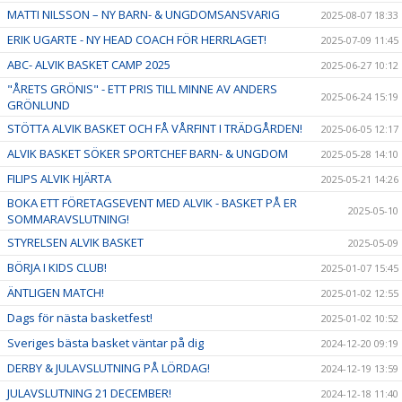
MATTI NILSSON – NY BARN- & UNGDOMSANSVARIG
2025-08-07 18:33
ERIK UGARTE - NY HEAD COACH FÖR HERRLAGET!
2025-07-09 11:45
ABC- ALVIK BASKET CAMP 2025
2025-06-27 10:12
"ÅRETS GRÖNIS" - ETT PRIS TILL MINNE AV ANDERS
2025-06-24 15:19
GRÖNLUND
STÖTTA ALVIK BASKET OCH FÅ VÅRFINT I TRÄDGÅRDEN!
2025-06-05 12:17
ALVIK BASKET SÖKER SPORTCHEF BARN- & UNGDOM
2025-05-28 14:10
FILIPS ALVIK HJÄRTA
2025-05-21 14:26
BOKA ETT FÖRETAGSEVENT MED ALVIK - BASKET PÅ ER
2025-05-10
SOMMARAVSLUTNING!
STYRELSEN ALVIK BASKET
2025-05-09
BÖRJA I KIDS CLUB!
2025-01-07 15:45
ÄNTLIGEN MATCH!
2025-01-02 12:55
Dags för nästa basketfest!
2025-01-02 10:52
Sveriges bästa basket väntar på dig
2024-12-20 09:19
DERBY & JULAVSLUTNING PÅ LÖRDAG!
2024-12-19 13:59
JULAVSLUTNING 21 DECEMBER!
2024-12-18 11:40