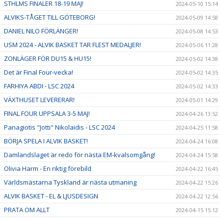
STHLMS FINALER 18-19 MAJ!
2024-05-10 15:14
ALVIKS-TÅGET TILL GÖTEBORG!
2024-05-09 14:58
DANIEL NILO FÖRLÄNGER!
2024-05-08 14:53
USM 2024 - ALVIK BASKET TAR FLEST MEDALJER!
2024-05-06 11:28
ZONLÄGER FÖR DU15 & HU15!
2024-05-02 14:38
Det är Final Four-vecka!
2024-05-02 14:35
FARHIYA ABDI - LSC 2024
2024-05-02 14:33
VÄXTHUSET LEVERERAR!
2024-05-01 14:29
FINAL FOUR UPPSALA 3-5 MAJ!
2024-04-26 13:52
Panagiotis "Jotti" Nikolaidis - LSC 2024
2024-04-25 11:58
BÖRJA SPELA I ALVIK BASKET!
2024-04-24 16:08
Damlandslaget är redo för nästa EM-kvalsomgång!
2024-04-24 15:58
Olivia Harm - En riktig förebild
2024-04-22 16:45
Världsmästarna Tyskland är nästa utmaning
2024-04-22 15:26
ALVIK BASKET - EL & LJUSDESIGN
2024-04-22 12:56
PRATA OM ALLT
2024-04-15 15:12