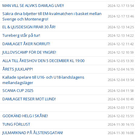
MAN VILL SE ALVIKS DAMLAG LIVE!!
2024-12-17 13:54
Säkra dina biljetter till EM-kvalmatchen i basket mellan
2024-12-17 13:46
Sverige och Montenegro!
EL & LJUSDESIGN FIRAR 30 ÅR!
2024-12-13 14:25
Tureberg står på tur!
2024-12-13 14:22
DAMLAGET ÅKER NORRUT!
2024-12-12 11:42
JULLOVSCAMP FÖR DE YNGRE!
2024-12-12 10:59
ALLA TILL ÅKESHOV DEN 5 DECEMBER KL 19:00
2024-12-05 13:30
ÅRETS JULKLAPP!
2024-12-04 16:19
Kallade spelare till U16- och U18-landslagens
2024-12-04 13:54
mellandagsläger
SCANIA CUP 2025
2024-12-04 11:58
DAMLAGET RESER MOT LUND!
2024-12-04 10:49
2024-12-03 17:52
GODKÄND HELG I SKÅNE!
2024-12-02 15:51
TUNG FÖRLUST
2024-11-30 16:15
JULMARKNAD PÅ ÅLSTENSGATAN!
2024-11-30 16:08