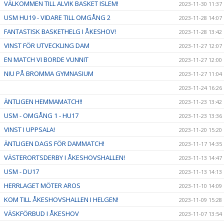
VÄLKOMMEN TILL ALVIK BASKET ISLEM!
2023-11-30 11:37
USM HU19 - VIDARE TILL OMGÅNG 2
2023-11-28 14:07
FANTASTISK BASKETHELG I ÅKESHOV!
2023-11-28 13:42
VINST FÖR UTVECKLING DAM
2023-11-27 12:07
EN MATCH VI BORDE VUNNIT
2023-11-27 12:00
NIU PÅ BROMMA GYMNASIUM
2023-11-27 11:04
2023-11-24 16:26
ÄNTLIGEN HEMMAMATCH!!
2023-11-23 13:42
USM - OMGÅNG 1 - HU17
2023-11-23 13:36
VINST I UPPSALA!
2023-11-20 15:20
ÄNTLIGEN DAGS FÖR DAMMATCH!
2023-11-17 14:35
VÄSTERORTSDERBY I ÅKESHOVSHALLEN!
2023-11-13 14:47
USM - DU17
2023-11-13 14:13
HERRLAGET MÖTER AROS
2023-11-10 14:09
KOM TILL ÅKESHOVSHALLEN I HELGEN!
2023-11-09 15:28
VÄSKFÖRBUD I ÅKESHOV
2023-11-07 13:54