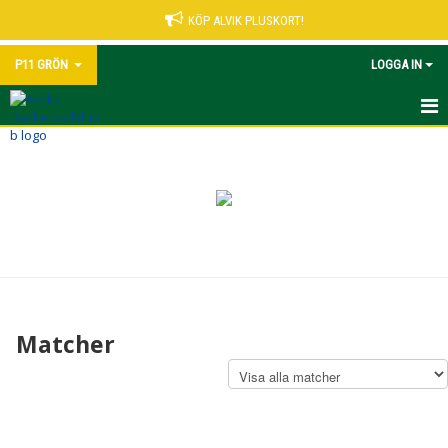
KÖP ALVIK PLUSKORT!
P11 GRÖN
LOGGA IN
HEM
NYHETER
KALENDER
MATCHER
TRUPPEN
Matcher
BILDGALLERI
DOKUMENT
KONTAKT