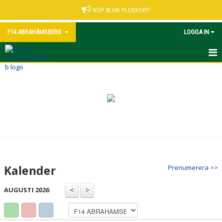
KÖP ALVIK PLUSKORT!
F14 ABRAHAMSBERG
LOGGA IN
HEM
NYHETER
KALENDER
MATCHER
TRUPPEN
Kalender
Prenumerera >>
BILDGALLERI
AUGUSTI 2026
DOKUMENT
KONTAKT