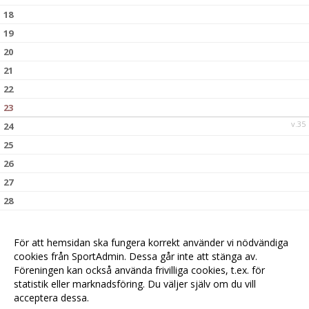
18
19
20
21
22
23
v.35
24
25
26
27
28
29
30
För att hemsidan ska fungera korrekt använder vi nödvändiga
v.36
cookies från SportAdmin. Dessa går inte att stänga av.
31
Föreningen kan också använda frivilliga cookies, t.ex. för
statistik eller marknadsföring. Du väljer själv om du vill
acceptera dessa.