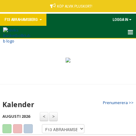
KÖP ALVIK PLUSKORT!
F13 ABRAHAMSBERG
LOGGA IN
HEM
NYHETER
KALENDER
MATCHER
TRUPPEN
Kalender
Prenumerera >>
BILDGALLERI
AUGUSTI 2026
DOKUMENT
KONTAKT