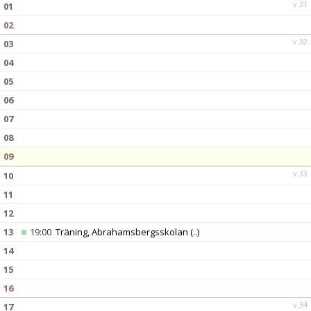
v.31
01
02
v.32
03
04
05
06
07
08
09
v.33
10
11
12
13
19:00
Träning, Abrahamsbergsskolan
(..)
14
15
16
v.34
17