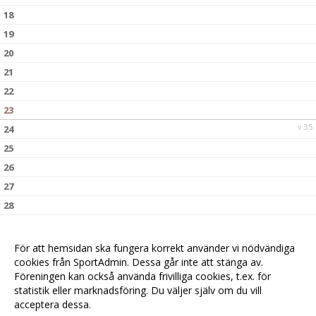
18
19
20
21
22
23
v.35
24
25
26
27
28
29
30
För att hemsidan ska fungera korrekt använder vi nödvändiga
v.36
cookies från SportAdmin. Dessa går inte att stänga av.
31
Föreningen kan också använda frivilliga cookies, t.ex. för
statistik eller marknadsföring. Du väljer själv om du vill
acceptera dessa.