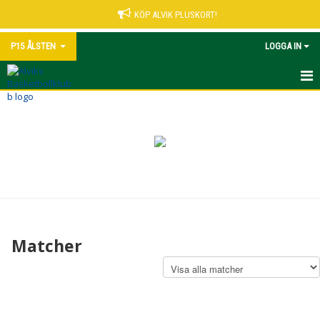
KÖP ALVIK PLUSKORT!
P15 ÅLSTEN
LOGGA IN
HEM
NYHETER
KALENDER
MATCHER
TRUPPEN
Matcher
BILDGALLERI
DOKUMENT
KONTAKT