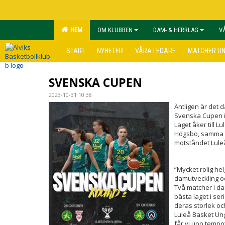
HEM
OM KLUBBEN
DAM- & HERRLAG
V
START
NYHETER
VÅRA LEDARE
MATCHER U
SVENSKA CUPEN
2023-10-31 10:38
Äntligen är det d
Svenska Cupen i
Laget åker till L
Högsbo, samma t
motståndet Lule
”Mycket rolig he
damutveckling oc
Två matcher i da
bästa laget i ser
deras storlek och
Luleå Basket Ung
får vi upp tempo