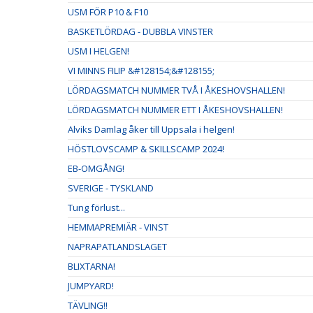
USM FÖR P10 & F10
BASKETLÖRDAG - DUBBLA VINSTER
USM I HELGEN!
VI MINNS FILIP &#128154;&#128155;
LÖRDAGSMATCH NUMMER TVÅ I ÅKESHOVSHALLEN!
LÖRDAGSMATCH NUMMER ETT I ÅKESHOVSHALLEN!
Alviks Damlag åker till Uppsala i helgen!
HÖSTLOVSCAMP & SKILLSCAMP 2024!
EB-OMGÅNG!
SVERIGE - TYSKLAND
Tung förlust...
HEMMAPREMIÄR - VINST
NAPRAPATLANDSLAGET
BLIXTARNA!
JUMPYARD!
TÄVLING!!