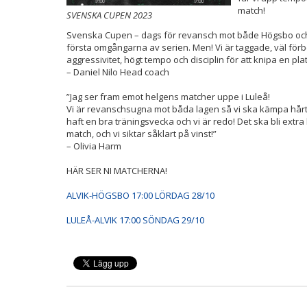
match!
SVENSKA CUPEN 2023
Svenska Cupen – dags för revansch mot både Högsbo och Lul
första omgångarna av serien. Men! Vi är taggade, väl fö
aggressivitet, högt tempo och disciplin för att knipa en pl
– Daniel Nilo Head coach
”Jag ser fram emot helgens matcher uppe i Luleå!
Vi är revanschsugna mot båda lagen så vi ska kämpa hårt
haft en bra träningsvecka och vi är redo! Det ska bli extra
match, och vi siktar såklart på vinst!”
– Olivia Harm
HÄR SER NI MATCHERNA!
ALVIK-HÖGSBO 17:00 LÖRDAG 28/10
LULEÅ-ALVIK 17:00 SÖNDAG 29/10