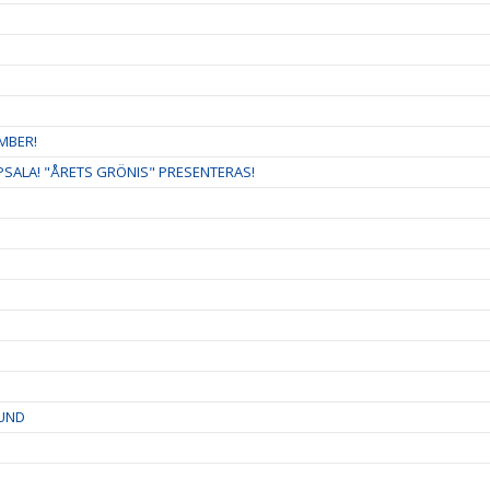
MBER!
ALA! "ÅRETS GRÖNIS" PRESENTERAS!
LUND