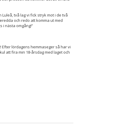
eå, två lag vi fick stryk mot i de två
rberedda och redo att komma ut med
ats i nästa omgång!”
! Efter lördagens hemmaseger så har vi
 kul att fira min 18-årsdag med laget och