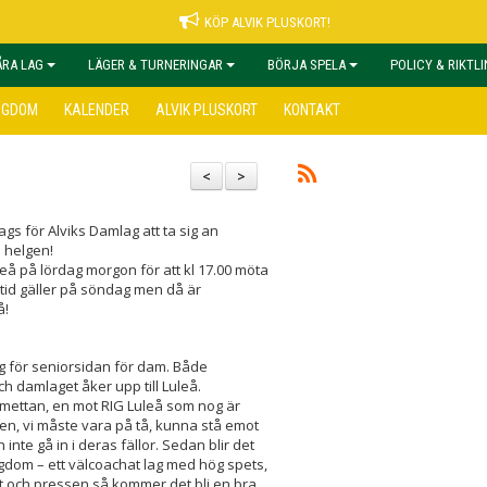
KÖP ALVIK PLUSKORT!
ÅRA LAG
LÄGER & TURNERINGAR
BÖRJA SPELA
POLICY & RIKTL
NGDOM
KALENDER
ALVIK PLUSKORT
KONTAKT
<
>
ags för Alviks Damlag att ta sig an
 helgen!
uleå på lördag morgon för att kl 17.00 möta
id gäller på söndag men då är
å!
lg för seniorsidan för dam. Både
h damlaget åker upp till Luleå.
mettan, en mot RIG Luleå som nog är
ien, vi måste vara på tå, kunna stå emot
 inte gå in i deras fällor. Sedan blir det
dom – ett välcoachat lag med hög spets,
t och pressen så kommer det bli en bra