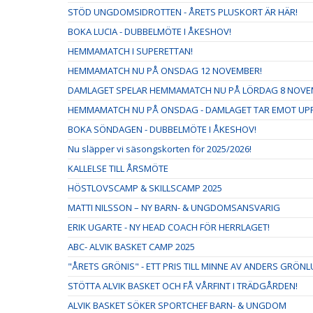
STÖD UNGDOMSIDROTTEN - ÅRETS PLUSKORT ÄR HÄR!
BOKA LUCIA - DUBBELMÖTE I ÅKESHOV!
HEMMAMATCH I SUPERETTAN!
HEMMAMATCH NU PÅ ONSDAG 12 NOVEMBER!
DAMLAGET SPELAR HEMMAMATCH NU PÅ LÖRDAG 8 NOVE
HEMMAMATCH NU PÅ ONSDAG - DAMLAGET TAR EMOT UPPS
BOKA SÖNDAGEN - DUBBELMÖTE I ÅKESHOV!
Nu släpper vi säsongskorten för 2025/2026!
KALLELSE TILL ÅRSMÖTE
HÖSTLOVSCAMP & SKILLSCAMP 2025
MATTI NILSSON – NY BARN- & UNGDOMSANSVARIG
ERIK UGARTE - NY HEAD COACH FÖR HERRLAGET!
ABC- ALVIK BASKET CAMP 2025
"ÅRETS GRÖNIS" - ETT PRIS TILL MINNE AV ANDERS GRÖN
STÖTTA ALVIK BASKET OCH FÅ VÅRFINT I TRÄDGÅRDEN!
ALVIK BASKET SÖKER SPORTCHEF BARN- & UNGDOM