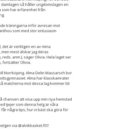
om damlagen så håller ungdomslagen en
na som har erfarenhet från
ing.
de träningarna inför avresan mot
ysanthou som med stor entusiasm
d, det är verkligen en av mina
e, men mest älskar jag deras
reds. anm.), säger Olivia. Hela laget ser
fortsätter Olivia.
n till Norrköping. Alma Delin Massarsch bor
rottsgymnasiet. Alma har klasskamrater
så matcherna mot dessa lag kommer bli
 få chansen att visa upp min nya hemstad
med tjejer som denna helg är våra
får några tips, hur vi bäst ska göra för
helgen via @alvikbasket.f07.