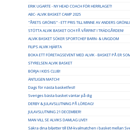
ERIK UGARTE - NY HEAD COACH FÖR HERRLAGET!
ABC- ALVIK BASKET CAMP 2025
"ÅRETS GRÖNIS" - ETT PRIS TILL MINNE AV ANDERS GRÖN
STÖTTA ALVIK BASKET OCH FÅ VÅRFINT I TRÄDGÅRDEN!
ALVIK BASKET SÖKER SPORTCHEF BARN- & UNGDOM
FILIPS ALVIK HJÄRTA
BOKA ETT FÖRETAGSEVENT MED ALVIK - BASKET PÅ ER S
STYRELSEN ALVIK BASKET
BÖRJA I KIDS CLUB!
ÄNTLIGEN MATCH!
Dags för nästa basketfest!
Sveriges bästa basket väntar på dig
DERBY & JULAVSLUTNING PÅ LÖRDAG!
JULAVSLUTNING 21 DECEMBER!
MAN VILL SE ALVIKS DAMLAG LIVE!!
Säkra dina biljetter till EM-kvalmatchen i basket mellan S