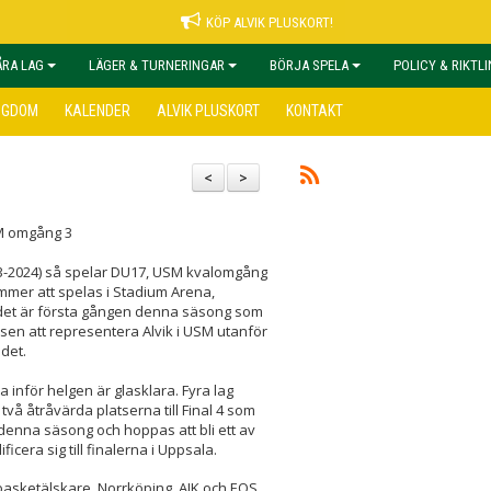
KÖP ALVIK PLUSKORT!
ÅRA LAG
LÄGER & TURNERINGAR
BÖRJA SPELA
POLICY & RIKTL
NGDOM
KALENDER
ALVIK PLUSKORT
KONTAKT
<
>
M omgång 3
/3-2024) så spelar DU17, USM kvalomgång
mer att spelas i Stadium Arena,
det är första gången denna säsong som
nsen att representera Alvik i USM utanför
det.
 inför helgen är glasklara. Fyra lag
 två åtråvärda platserna till Final 4 som
t denna säsong och hoppas att bli ett av
cera sig till finalerna i Uppsala.
basketälskare. Norrköping, AIK och EOS