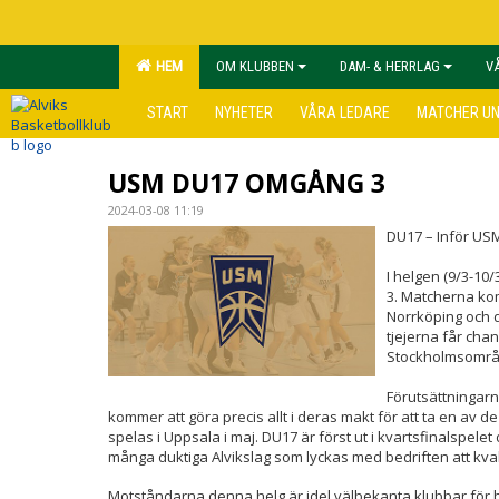
HEM
OM KLUBBEN
DAM- & HERRLAG
V
START
NYHETER
VÅRA LEDARE
MATCHER U
USM DU17 OMGÅNG 3
2024-03-08 11:19
DU17 – Inför US
I helgen (9/3-10
3. Matcherna kom
Norrköping och 
tjejerna får cha
Stockholmsområ
Förutsättningarna
kommer att göra precis allt i deras makt för att ta en av de
spelas i Uppsala i maj. DU17 är först ut i kvartsfinalspele
många duktiga Alvikslag som lyckas med bedriften att kvalifi
Motståndarna denna helg är idel välbekanta klubbar för 