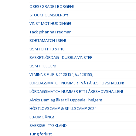
OBESEGRADE I BORGEN!
STOCKHOLMSDERBY!
VINST MOT HUDDINGE!
Tack Johanna Fredman
BORTAMATCH I SEH!
USM FÖR P10 & F10
BASKETLÖRDAG - DUBBLA VINSTER
USM I HELGEN!
VI MINNS FILIP &#128154;&#128155;
LÖRDAGSMATCH NUMMER TVÅ I ÅKESHOVSHALLEN!
LÖRDAGSMATCH NUMMER ETT I ÅKESHOVSHALLEN!
Alviks Damlag åker till Uppsala i helgen!
HÖSTLOVSCAMP & SKILLSCAMP 2024!
EB-OMGÅNG!
SVERIGE - TYSKLAND
Tung förlust...