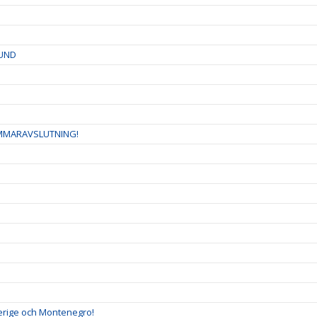
LUND
OMMARAVSLUTNING!
verige och Montenegro!