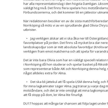
har alla representationslag i den högsta Damligan. Liks
väldigt hög nivå. Det finns flera spelare hos motståndar
Förbundsserierna, och det kommer bli en jättestor utman
När redaktionen besöker en av de sista matchförberedan
Norrköping så möts vi av en sprudlande glad Olivia Chr
utbrister.
• Jag verkligen älskar att vi ska åka ner till Östergötlan
favoritplatser på jorden. Det finns så mycket bra där ner
landsskapsdjur som är mitt absoluta favoritdjur (Knölsvan, 
verkligen fram emot matcherna och att spela för varandra, 
Det är inte bara Olivia som har en väldigt speciell relatio
i Norrköping då hon studerar och spelar basket på Riksid
som representerar både AIK och Norrköping denna helg, 
något alldeles extra för Alma.
• Det ska bli jättekul att få spela USM denna helg, och
för mina lagkamrater säger Alma. Jag tränar ju varje dag 
motståndare, och det är inte omöjligt att mina lagkompisar 
att få stopp på dom, ler Alma lite finurligt.
DU17 hoppas att många tar chansen att följa laget under 