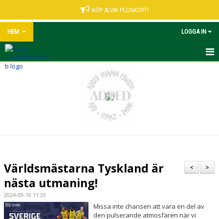
KÖP ALVIK PLUSKORT!
HEM
LOGGA IN
START
NYHETER
VÅRA LEDARE
MATCHER UNGDOM
KALENDER
Världsmästarna Tyskland är
<
>
ALVIK PLUSKORT
nästa utmaning!
2024-09-10 11:33
KONTAKT
Missa inte chansen att vara en del av
den pulserande atmosfären när vi