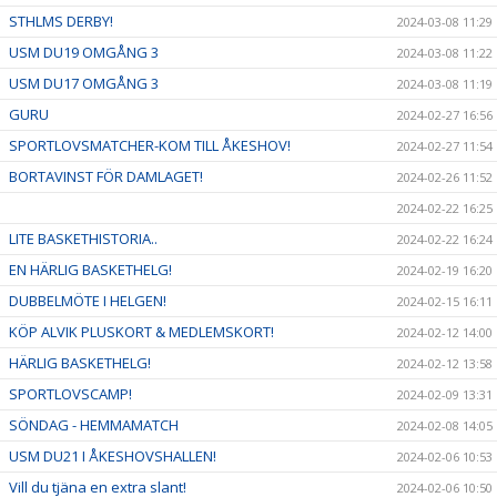
STHLMS DERBY!
2024-03-08 11:29
USM DU19 OMGÅNG 3
2024-03-08 11:22
USM DU17 OMGÅNG 3
2024-03-08 11:19
GURU
2024-02-27 16:56
SPORTLOVSMATCHER-KOM TILL ÅKESHOV!
2024-02-27 11:54
BORTAVINST FÖR DAMLAGET!
2024-02-26 11:52
2024-02-22 16:25
LITE BASKETHISTORIA..
2024-02-22 16:24
EN HÄRLIG BASKETHELG!
2024-02-19 16:20
DUBBELMÖTE I HELGEN!
2024-02-15 16:11
KÖP ALVIK PLUSKORT & MEDLEMSKORT!
2024-02-12 14:00
HÄRLIG BASKETHELG!
2024-02-12 13:58
SPORTLOVSCAMP!
2024-02-09 13:31
SÖNDAG - HEMMAMATCH
2024-02-08 14:05
USM DU21 I ÅKESHOVSHALLEN!
2024-02-06 10:53
Vill du tjäna en extra slant!
2024-02-06 10:50