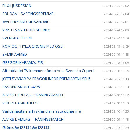
EL & LJUSDESIGN
2024-09-27 12:02
SBL DAM - SÄSONGSPREMIÄR
2024-09-26 12:04
WALTER SAND MUSANOVIC
2024-09-25 12:01
VINST I VÄSTERORTSDERBY!
2024-09-24 12:00
SVENSKA CUPEN!
2024-09-24 11:59
KOM OCH HYLLA GRÖNIS MED OSS!
2024-09-19 16:59
SAMIR AHMED
2024-09-19 11:58
GREGORI KARAMOUZIS
2024-09-18 16:05
Aftonbladet TV kommer sända hela Svenska Cupen!
2024-09-18 11:55
JOTTI SVARAR PÅ FRÅGOR INFÖR PREMIÄREN I SEH!
2024-09-17 16:13
SÄSONGSKORT 24/25
2024-09-16 10:53
ALVIKS HERRLAG - TRÄNINGSMATCH
2024-09-10 11:52
VILKEN BASKETHELG!
2024-09-10 11:50
Världsmästarna Tyskland är nästa utmaning!
2024-09-10 11:33
ALVIKS DAMLAG - TRÄNINGSMATCH
2024-09-09 11:48
Grönis&#128154;&#128155;
2024-09-03 11:29