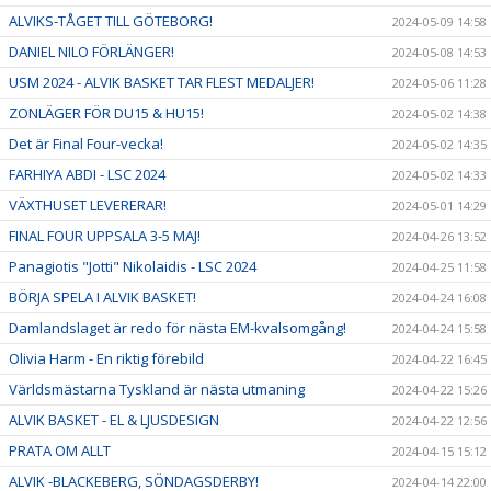
ALVIKS-TÅGET TILL GÖTEBORG!
2024-05-09 14:58
DANIEL NILO FÖRLÄNGER!
2024-05-08 14:53
USM 2024 - ALVIK BASKET TAR FLEST MEDALJER!
2024-05-06 11:28
ZONLÄGER FÖR DU15 & HU15!
2024-05-02 14:38
Det är Final Four-vecka!
2024-05-02 14:35
FARHIYA ABDI - LSC 2024
2024-05-02 14:33
VÄXTHUSET LEVERERAR!
2024-05-01 14:29
FINAL FOUR UPPSALA 3-5 MAJ!
2024-04-26 13:52
Panagiotis "Jotti" Nikolaidis - LSC 2024
2024-04-25 11:58
BÖRJA SPELA I ALVIK BASKET!
2024-04-24 16:08
Damlandslaget är redo för nästa EM-kvalsomgång!
2024-04-24 15:58
Olivia Harm - En riktig förebild
2024-04-22 16:45
Världsmästarna Tyskland är nästa utmaning
2024-04-22 15:26
ALVIK BASKET - EL & LJUSDESIGN
2024-04-22 12:56
PRATA OM ALLT
2024-04-15 15:12
ALVIK -BLACKEBERG, SÖNDAGSDERBY!
2024-04-14 22:00