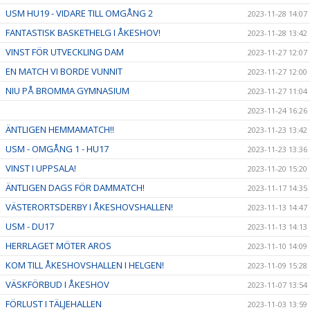
USM HU19 - VIDARE TILL OMGÅNG 2
2023-11-28 14:07
FANTASTISK BASKETHELG I ÅKESHOV!
2023-11-28 13:42
VINST FÖR UTVECKLING DAM
2023-11-27 12:07
EN MATCH VI BORDE VUNNIT
2023-11-27 12:00
NIU PÅ BROMMA GYMNASIUM
2023-11-27 11:04
2023-11-24 16:26
ÄNTLIGEN HEMMAMATCH!!
2023-11-23 13:42
USM - OMGÅNG 1 - HU17
2023-11-23 13:36
VINST I UPPSALA!
2023-11-20 15:20
ÄNTLIGEN DAGS FÖR DAMMATCH!
2023-11-17 14:35
VÄSTERORTSDERBY I ÅKESHOVSHALLEN!
2023-11-13 14:47
USM - DU17
2023-11-13 14:13
HERRLAGET MÖTER AROS
2023-11-10 14:09
KOM TILL ÅKESHOVSHALLEN I HELGEN!
2023-11-09 15:28
VÄSKFÖRBUD I ÅKESHOV
2023-11-07 13:54
FÖRLUST I TÄLJEHALLEN
2023-11-03 13:59