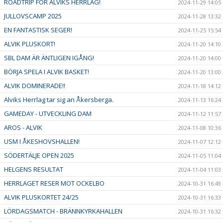
ROADTRIP FÖR ALVIKS HERRLAG!
2024-11-29 14:05
JULLOVSCAMP 2025
2024-11-28 13:32
EN FANTASTISK SEGER!
2024-11-25 15:54
ALVIK PLUSKORT!
2024-11-20 14:10
SBL DAM ÄR ÄNTLIGEN IGÅNG!
2024-11-20 14:00
BÖRJA SPELA I ALVIK BASKET!
2024-11-20 13:00
ALVIK DOMINERADE!!
2024-11-18 14:12
Alviks Herrlag tar sig an Åkersberga.
2024-11-13 16:24
GAMEDAY - UTVECKLING DAM
2024-11-12 11:57
AROS - ALVIK
2024-11-08 10:36
USM I ÅKESHOVSHALLEN!
2024-11-07 12:12
SÖDERTÄLJE OPEN 2025
2024-11-05 11:04
HELGENS RESULTAT
2024-11-04 11:03
HERRLAGET RESER MOT OCKELBO
2024-10-31 16:49
ALVIK PLUSKORTET 24/25
2024-10-31 16:33
LÖRDAGSMATCH - BRÄNNKYRKAHALLEN
2024-10-31 16:32