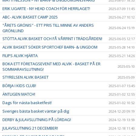
MATTI NILSSON – NY BARN- & UNGDOMSANSVARIG
2025-08-07 18:33
ERIK UGARTE - NY HEAD COACH FÖR HERRLAGET!
2025-07-09 11:45
ABC- ALVIK BASKET CAMP 2025
2025-06-27 10:12
"ÅRETS GRÖNIS" - ETT PRIS TILL MINNE AV ANDERS
2025-06-24 15:19
GRÖNLUND
STÖTTA ALVIK BASKET OCH FÅ VÅRFINT I TRÄDGÅRDEN!
2025-06-05 12:17
ALVIK BASKET SÖKER SPORTCHEF BARN- & UNGDOM
2025-05-28 14:10
FILIPS ALVIK HJÄRTA
2025-05-21 14:26
BOKA ETT FÖRETAGSEVENT MED ALVIK - BASKET PÅ ER
2025-05-10
SOMMARAVSLUTNING!
STYRELSEN ALVIK BASKET
2025-05-09
BÖRJA I KIDS CLUB!
2025-01-07 15:45
ÄNTLIGEN MATCH!
2025-01-02 12:55
Dags för nästa basketfest!
2025-01-02 10:52
Sveriges bästa basket väntar på dig
2024-12-20 09:19
DERBY & JULAVSLUTNING PÅ LÖRDAG!
2024-12-19 13:59
JULAVSLUTNING 21 DECEMBER!
2024-12-18 11:40