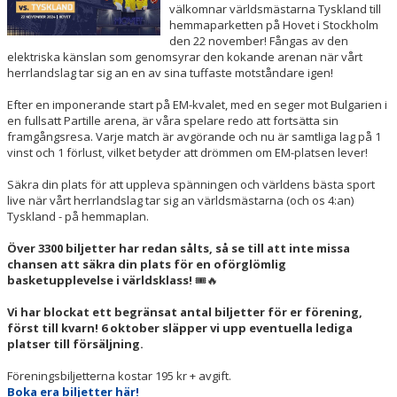
välkomnar världsmästarna Tyskland till
hemmaparketten på Hovet i Stockholm
den 22 november! Fångas av den
elektriska känslan som genomsyrar den kokande arenan när vårt
herrlandslag tar sig an en av sina tuffaste motståndare igen!
Efter en imponerande start på EM-kvalet, med en seger mot Bulgarien i
en fullsatt Partille arena, är våra spelare redo att fortsätta sin
framgångsresa. Varje match är avgörande och nu är samtliga lag på 1
vinst och 1 förlust, vilket betyder att drömmen om EM-platsen lever!
Säkra din plats för att uppleva spänningen och världens bästa sport
live när vårt herrlandslag tar sig an världsmästarna (och os 4:an)
Tyskland - på hemmaplan.
Över 3300 biljetter har redan sålts,
så se till att inte missa
chansen att säkra din plats för en oförglömlig
basketupplevelse i världsklass!
🎟️🔥
Vi har blockat ett begränsat antal biljetter för er förening,
först till kvarn! 6 oktober släpper vi upp eventuella lediga
platser till försäljning.
Föreningsbiljetterna kostar 195 kr + avgift.
Boka era biljetter här!