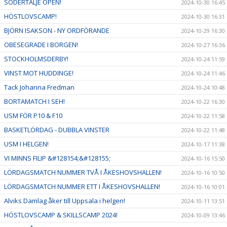
SÖDERTÄLJE OPEN!
2024-10-30 16:45
HÖSTLOVSCAMP!
2024-10-30 16:31
BJÖRN ISAKSON - NY ORDFÖRANDE
2024-10-29 16:30
OBESEGRADE I BORGEN!
2024-10-27 16:36
STOCKHOLMSDERBY!
2024-10-24 11:59
VINST MOT HUDDINGE!
2024-10-24 11:46
Tack Johanna Fredman
2024-10-24 10:48
BORTAMATCH I SEH!
2024-10-22 16:30
USM FÖR P10 & F10
2024-10-22 11:58
BASKETLÖRDAG - DUBBLA VINSTER
2024-10-22 11:48
USM I HELGEN!
2024-10-17 11:38
VI MINNS FILIP &#128154;&#128155;
2024-10-16 15:50
LÖRDAGSMATCH NUMMER TVÅ I ÅKESHOVSHALLEN!
2024-10-16 10:50
LÖRDAGSMATCH NUMMER ETT I ÅKESHOVSHALLEN!
2024-10-16 10:01
Alviks Damlag åker till Uppsala i helgen!
2024-10-11 13:51
HÖSTLOVSCAMP & SKILLSCAMP 2024!
2024-10-09 13:46