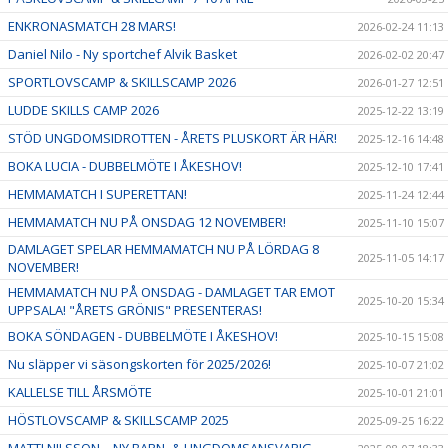
ENKRONASMATCH 28 MARS!
2026-02-24 11:13
Daniel Nilo - Ny sportchef Alvik Basket
2026-02-02 20:47
SPORTLOVSCAMP & SKILLSCAMP 2026
2026-01-27 12:51
LUDDE SKILLS CAMP 2026
2025-12-22 13:19
STÖD UNGDOMSIDROTTEN - ÅRETS PLUSKORT ÄR HÄR!
2025-12-16 14:48
BOKA LUCIA - DUBBELMÖTE I ÅKESHOV!
2025-12-10 17:41
HEMMAMATCH I SUPERETTAN!
2025-11-24 12:44
HEMMAMATCH NU PÅ ONSDAG 12 NOVEMBER!
2025-11-10 15:07
DAMLAGET SPELAR HEMMAMATCH NU PÅ LÖRDAG 8
2025-11-05 14:17
NOVEMBER!
HEMMAMATCH NU PÅ ONSDAG - DAMLAGET TAR EMOT
2025-10-20 15:34
UPPSALA! "ÅRETS GRÖNIS" PRESENTERAS!
BOKA SÖNDAGEN - DUBBELMÖTE I ÅKESHOV!
2025-10-15 15:08
Nu släpper vi säsongskorten för 2025/2026!
2025-10-07 21:02
KALLELSE TILL ÅRSMÖTE
2025-10-01 21:01
HÖSTLOVSCAMP & SKILLSCAMP 2025
2025-09-25 16:22