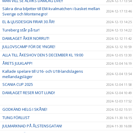
MAN VILL SE ALVIKS DAMLAG LIVE!!
2024-12-17 13:54
Säkra dina biljetter till EM-kvalmatchen i basket mellan
2024-12-17 13:46
Sverige och Montenegro!
EL & LJUSDESIGN FIRAR 30 ÅR!
2024-12-13 14:25
Tureberg står på tur!
2024-12-13 14:22
DAMLAGET ÅKER NORRUT!
2024-12-12 11:42
JULLOVSCAMP FÖR DE YNGRE!
2024-12-12 10:59
ALLA TILL ÅKESHOV DEN 5 DECEMBER KL 19:00
2024-12-05 13:30
ÅRETS JULKLAPP!
2024-12-04 16:19
Kallade spelare till U16- och U18-landslagens
2024-12-04 13:54
mellandagsläger
SCANIA CUP 2025
2024-12-04 11:58
DAMLAGET RESER MOT LUND!
2024-12-04 10:49
2024-12-03 17:52
GODKÄND HELG I SKÅNE!
2024-12-02 15:51
TUNG FÖRLUST
2024-11-30 16:15
JULMARKNAD PÅ ÅLSTENSGATAN!
2024-11-30 16:08